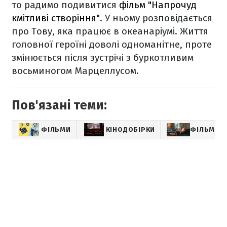
то радимо подивитися
фільм "Напрочуд
кмітливі створіння"
. У ньому розповідається
про Тову, яка працює в океанаріумі. Життя
головної героїні доволі одноманітне, проте
змінюється після зустрічі з буркотливим
восьминогом Марцеллусом.
Пов'язані теми:
ФІЛЬМИ
КІНОДОБІРКИ
ФІЛЬМИ Н