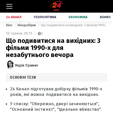
24 КАНАЛ
ГЕОПОЛІТИКА
ЕКОНОМІКА
БІЗНЕС
Кіно
Кінодобірки
Що подивитися на вихідних: 3 фільми 1990-х для незабутнього вечора
16 травня,
00:15
2
Що подивитися на вихідних: 3
фільми 1990-х для
незабутнього вечора
Марія Примич
ОСНОВНІ ТЕЗИ
24 Канал підготував добірку фільмів 1990-х
років, які можна подивитися на вихідних.
У списку: "Обережно, двері зачиняються",
"Основний інстинкт", "Ідеальне вбивство".