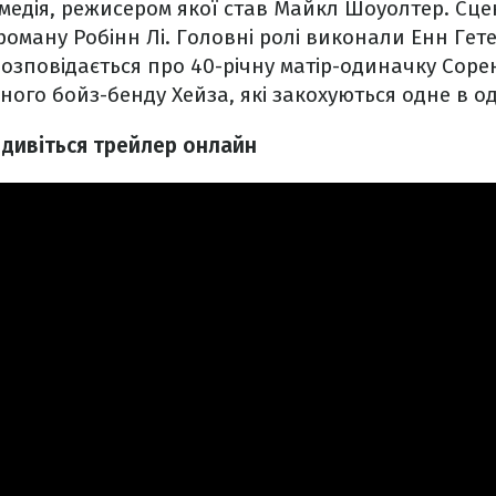
едія, режисером якої став Майкл Шоуолтер. Сцен
роману Робінн Лі. Головні ролі виконали Енн Гете
розповідається про 40-річну матір-одиначку Сорен
ного бойз-бенду Хейза, які закохуються одне в о
 дивіться трейлер онлайн