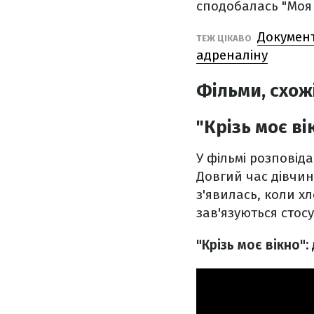
сподобалась "Моя
Документ
ТЕЖ ЦІКАВО
адреналіну
Фільми, схож
"Крізь моє ві
У фільмі розповіда
Довгий час дівчин
з'явилась, коли х
зав'язуються стос
"Крізь моє вікно"