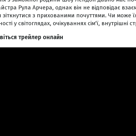
айстра Рула Арчера, однак він не відповідає взає
 зіткнутися з прихованими почуттями. Чи може ї
сті у світоглядах, очікуваннях сім'ї, внутрішні с
дивіться трейлер онлайн