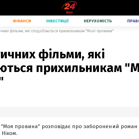
ФІНАНСИ
ІНВЕСТИЦІЇ
НЕРУХОМІСТЬ
ПРАВ
чних фільми, які сподобаються прихильникам "Моєї провини"
ичних фільми, які
ються прихильникам "М
"
 "Моя провина" розповідає про заборонений роман мі
Ніком.