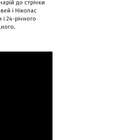
арій до стрічки
вей і Ніколас
 і 24-річного
дного.