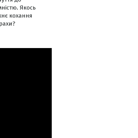
мністю. Якось
хнє кохання
трахи?