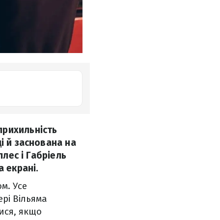
прихильність
і й заснована на
ллес і Габріель
а екрані.
м. Усе
ері Вільяма
ися, якщо