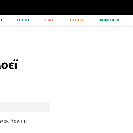
О
СПОРТ
FIGHT
ОСВІТА
ЛАЙФХАКИ
оєї
ж Ноа і її