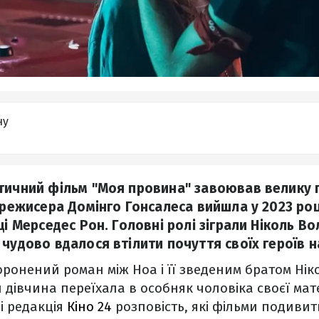
ну
тичний фільм "Моя провина" завоював велику 
а режисера Домінго Гонсалеса вийшла у 2023 роц
ці Мерседес Рон. Головні ролі зіграли Ніколь Во
чудово вдалося втілити почуття своїх героїв н
оронений роман між Ноа і її зведеним братом Ніко
 дівчина переїхала в особняк чоловіка своєї мат
і редакція
Кіно 24
розповість, які фільми подивит