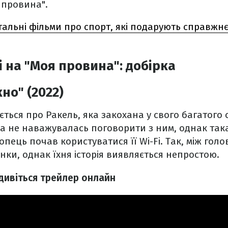
 провина".
альні фільми про спорт, які подарують справжнє
і на "Моя провина": добірка
кно" (2022)
ється про Ракель, яка закохана у свого багатого с
а не наважувалась поговорити з ним, однак так
лопець почав користуватися її Wi-Fi. Так, між го
унки, однак їхня історія виявляється непростою.
: дивіться трейлер онлайн