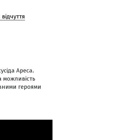
 відчуття
усіда Ареса.
а можливість
ловними героями