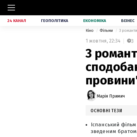
24 КАНАЛ
ГЕОПОЛІТИКА
ЕКОНОМІКА
БІЗНЕС
Кіно
Фільми
3 романти
1 жовтня,
22:34
3
3 романт
сподоба
провини
Марія Примич
ОСНОВНІ ТЕЗИ
Іспанський фільм
зведеним братом 