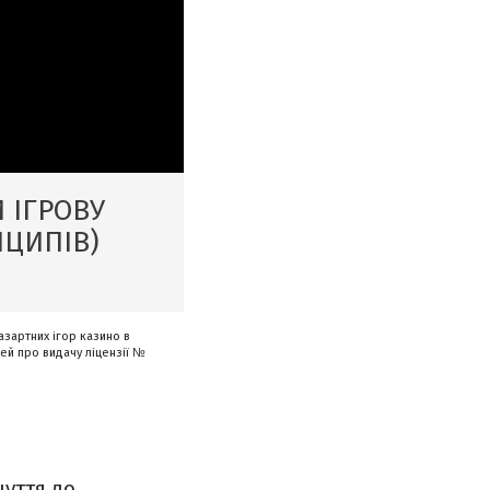
 ІГРОВУ
НЦИПІВ)
азартних ігор казино в
рей про видачу ліцензії №
уття до