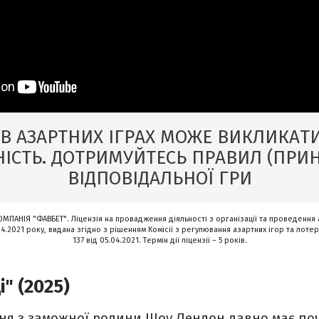
 В АЗАРТНИХ ІГРАХ МОЖЕ ВИКЛИКАТИ
ІСТЬ. ДОТРИМУЙТЕСЬ ПРАВИЛ (ПРИ
ВІДПОВІДАЛЬНОЇ ГРИ
МПАНІЯ "ФАВБЕТ". Ліцензія на провадження діяльності з організації та проведення 
4.2021 року, видана згідно з рішенням Комісії з регулювання азартних ігор та лоте
137 від 05.04.2021. Термін дії ліцензії – 5 років.
і" (2025)
ня з заможної родини Шоу Лендон давно має поч