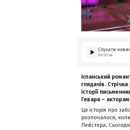
Слухати нови
00:50 хв
Іспанський роман
глядачів. Стрічк
історії письменни
Гевара – акторам 
Це історія про заб
розпочалося, коли
Лейстера. Сьогодн