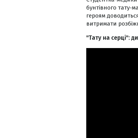
бунтівного тату-м
героям доводиться
витримати розбіжно
"Тату на серці": 