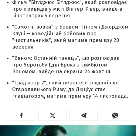
Фільм "Бітлджюс Бітлджюс", який розповідає
про привидів у місті Вінтер-Рівер, вийде в
кінотеатрах 5 вересня.
"Самотні вовки" з Бредом Піттом і Джорджем
Клуні – комедійний бойовик про
"чистильників", який матиме прем'єру 20
вересня.
"Веном: Останній танець", що розповідає
про боротьбу Едді Брока з симбіотом
Веномом, вийде на екрани 24 жовтня.
"Гладіатор 2", який перенесе глядачів до
Стародавнього Риму, де Люціус стає
гладіатором, матиме прем'єру 14 листопада.