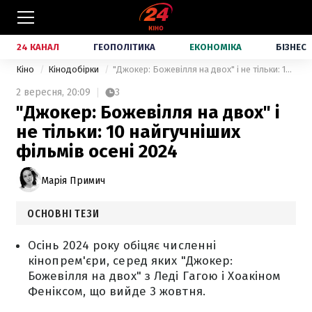
24 КАНАЛ
ГЕОПОЛІТИКА
ЕКОНОМІКА
БІЗНЕС
Кіно
Кінодобірки
"Джокер: Божевілля на двох" і не тільки: 10 найгучніших фільмів осені 2024
2 вересня,
20:09
3
"Джокер: Божевілля на двох" і
не тільки: 10 найгучніших
фільмів осені 2024
Марія Примич
ОСНОВНІ ТЕЗИ
Осінь 2024 року обіцяє численні
кінопрем'єри, серед яких "Джокер:
Божевілля на двох" з Леді Гагою і Хоакіном
Феніксом, що вийде 3 жовтня.