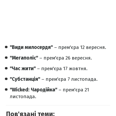
"Види милосердя"
– прем'єра 12 вересня.
"Мегаполіс"
– прем'єра 26 вересня.
"Час жити"
– прем'єра 17 жовтня.
"Субстанція"
– прем'єра 7 листопада.
"Wicked: Чародійка"
– прем'єра 21
листопада.
Пов'язані теми: