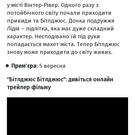
у місті Вінтер-Рівер. Одного разу з
потойбічного світу почали приходити
привиди та Бітлджюс. Дочка подружжя
Лідія – підлітка, яка має дуже складний
характер. Несподівано їй під руки
попадається макет міста. Тепер Бітлджюс
знову може приходити до світу живих.
Прем'єра
: 5 вересня
"Бітлджюс Бітлджюс": дивіться онлайн
трейлер фільму