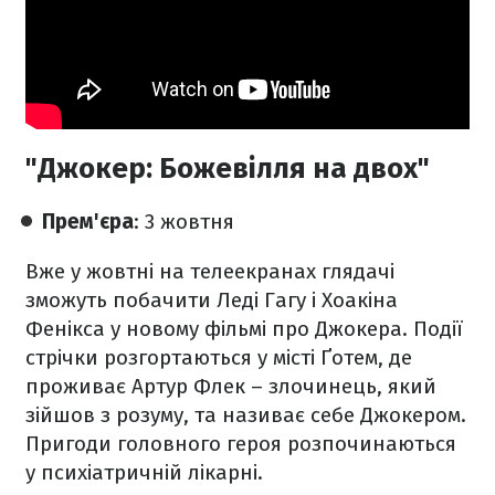
"Джокер: Божевілля на двох"
Прем'єра
: 3 жовтня
Вже у жовтні на телеекранах глядачі
зможуть побачити Леді Гагу і Хоакіна
Фенікса у новому фільмі про Джокера. Події
стрічки розгортаються у місті Ґотем, де
проживає Артур Флек – злочинець, який
зійшов з розуму, та називає себе Джокером.
Пригоди головного героя розпочинаються
у психіатричній лікарні.