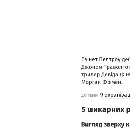
Гвінет Пелтроу
деб
Джоном Траволтою.
трилер Девіда Фінч
Морган Фрімен.
9 екранізац
ДО ТЕМИ
5 шикарних р
Вигляд зверху к