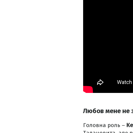
Любов мене не з
Головна роль –
Ке
Талановита, але р