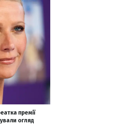
реатка премії
тували огляд