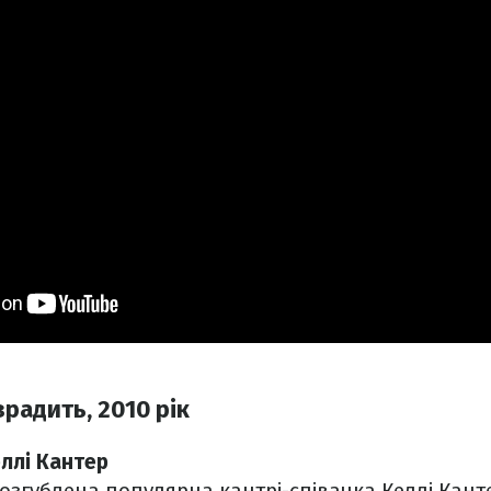
радить, 2010 рік
ллі Кантер
озгублена популярна кантрі-співачка Келлі Кант