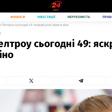
ФІНАНСИ
ІНВЕСТИЦІЇ
НЕРУХОМІСТЬ
ПРАВ
т Пелтроу сьогодні 49: яскраві ролі зірки в кіно
2
елтроу сьогодні 49: яск
іно