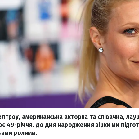
елтроу, американська акторка та співачка, лау
оє 49-річчя. До Дня народження зірки ми підго
авими ролями.