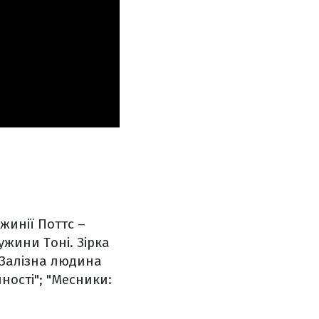
жинії Поттс –
ужини Тоні. Зірка
 "Залізна людина
ності"; "Месники: