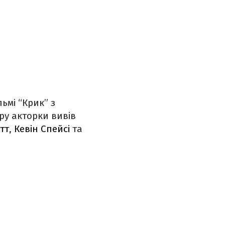
ьмі “Крик” з
ру акторки вивів
тт
,
Кевін Спейсі
та