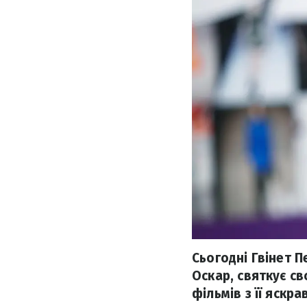
Сьогодні Гвінет П
Оскар, святкує св
фільмів з її яскр