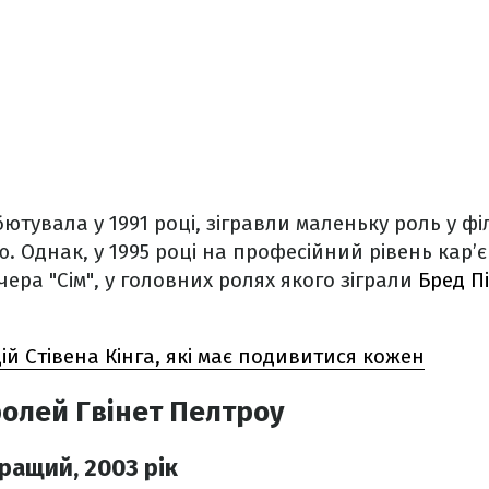
ютувала у 1991 році, зігравли маленьку роль у філ
 Однак, у 1995 році на професійний рівень кар’є
ера "Сім", у головних ролях якого зіграли
Бред Пі
ій Стівена Кінга, які має подивитися кожен
олей Гвінет Пелтроу
ращий, 2003 рік