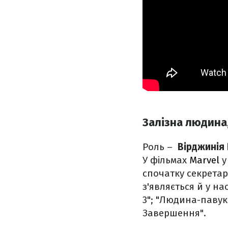
Залізна людина,
Роль –
Вірджинія
У фільмах
Marvel
у
спочатку секретар
з'являється й у н
3"; "Людина-павук
Завершення".