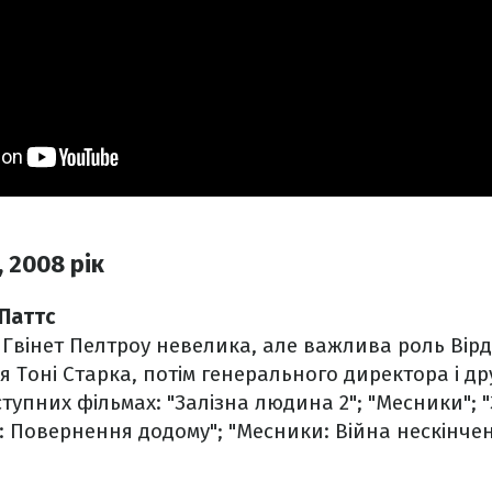
 2008 рік
 Паттс
 Гвінет Пелтроу невелика, але важлива роль Вірд
я Тоні Старка, потім генерального директора і др
аступних фільмах: "Залізна людина 2"; "Месники";
: Повернення додому"; "Месники: Війна нескінчен