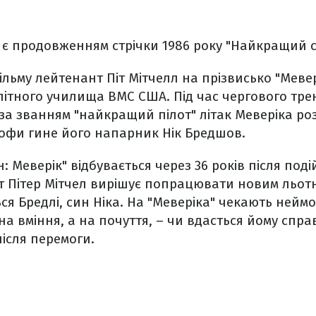
" є продовженням стрічки 1986 року "Найкращий с
льму лейтенант Піт Мітчелл на прізвисько "Меве
елітного училища ВМС США. Під час чергового тр
 за званням "найкращий пілот" літак Меверіка ро
рофи гине його напарник Нік Бредшов.
н: Меверік" відбувається через 36 років після под
т Пітер Мітчел вирішує попрацювати новим льотн
ся Бредлі, син Ніка. На "Меверіка" чекають неймо
а вміння, а на почуття, – чи вдасться йому спра
після перемоги.