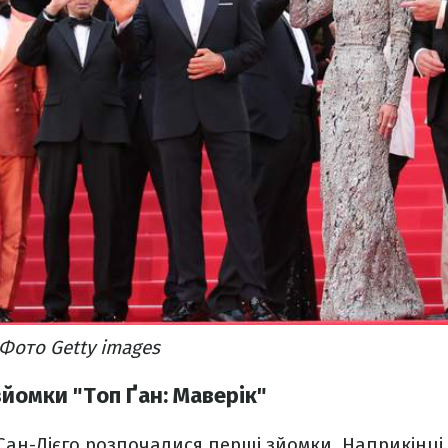
Фото Getty images
зйомки "
Топ Ґан
: Маверік"
 Сан-Дієго розпочалися перші зйомки. Наприкінці