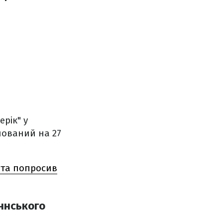
ерік" у
нований на 27
н та попросив
аннського