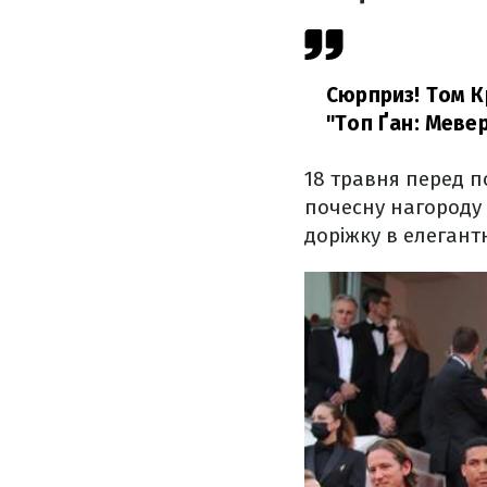
Сюрприз! Том К
"Топ Ґан: Мевер
18 травня перед 
почесну нагороду 
доріжку в елегант