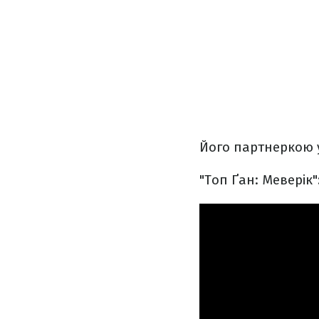
Його партнеркою у
"Топ Ґан: Меверік"