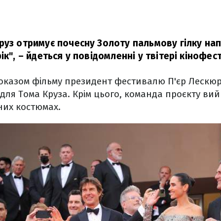
руз отримує почесну Золоту пальмову гілку на
ік",
– йдеться у повідомленні у твітері кінофес
показом фільму президент фестивалю П'єр Лескю
для Тома Круза. Крім цього, команда проєкту ви
них костюмах.