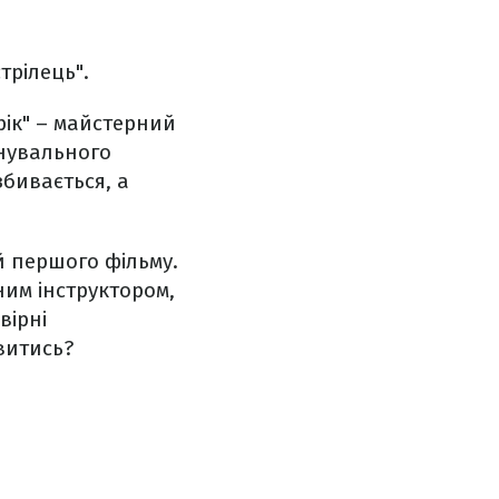
трілець".
рік" – майстерний
енувального
збивається, а
ій першого фільму.
им інструктором,
вірні
витись?