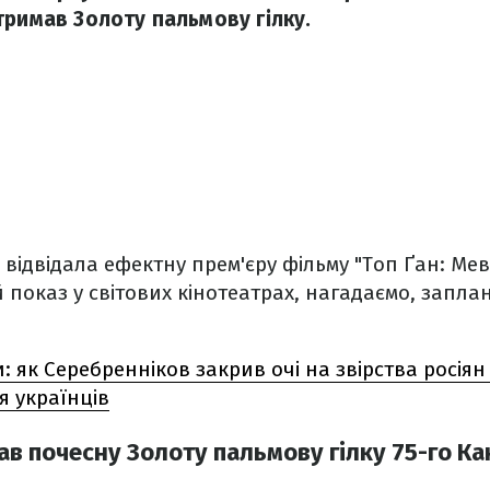
тримав Золоту пальмову гілку.
 відвідала ефектну прем'єру фільму "Топ Ґан: Мев
 показ у світових кінотеатрах, нагадаємо, запла
: як Серебренніков закрив очі на звірства росія
я українців
ав почесну Золоту пальмову гілку 75-го К