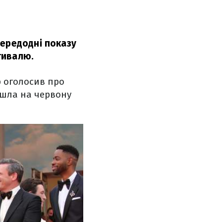
передодні показу
тивалю.
р оголосив про
йшла на червону