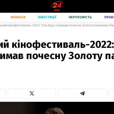
ФІНАНСИ
ІНВЕСТИЦІЇ
НЕРУХОМІСТЬ
ПРАВ
ький кінофестиваль-2022: Том Круз отримав почесну Золоту пальмову гілк
ий кінофестиваль-2022:
римав почесну Золоту 