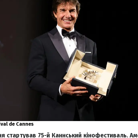
ival de Cannes
вня стартував 75-й Каннський кінофестиваль. А