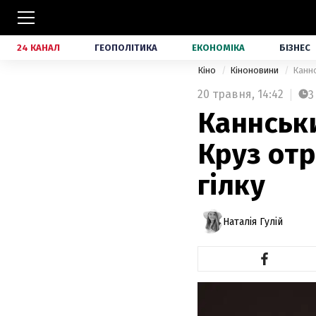
24 КАНАЛ
ГЕОПОЛІТИКА
ЕКОНОМІКА
БІЗНЕС
Кіно
Кіноновини
Каннс
20 травня,
14:42
3
Каннськ
Круз от
гілку
Наталія Гулій