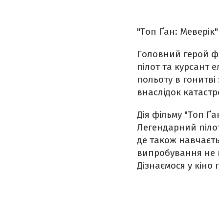
"Топ Ґан: Меверік
Головний герой фі
пілот та курсант 
польоту в гонитві
внаслідок катаст
Дія фільму "Топ Ґа
Легендарний піло
де також навчаєть
випробування не н
Дізнаємося у кіно 