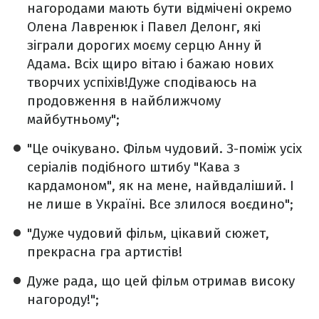
нагородами мають бути відмічені окремо
Олена Лавренюк і Павел Делонг, які
зіграли дорогих моєму серцю Анну й
Адама. Всіх щиро вітаю і бажаю нових
творчих успіхів!Дуже сподіваюсь на
продовження в найближчому
майбутньому";
"Це очікувано. Фільм чудовий. З-поміж усіх
серіалів подібного штибу "Кава з
кардамоном", як на мене, найвдаліший. І
не лише в Україні. Все злилося воєдино";
"Дуже чудовий фільм, цікавий сюжет,
прекрасна гра артистів!
Дуже рада, що цей фільм отримав високу
нагороду!";