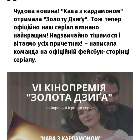
Чудова новина! "Кава з кардамоном"
отримала "Золоту Дзиґу". Тож тепер
офіційно наш серіал визнано
найкращим! Надзвичайно тішимося і
вітаємо усіх причетних!
– написала
команда на офіційній фейсбук-сторінці
серіалу.