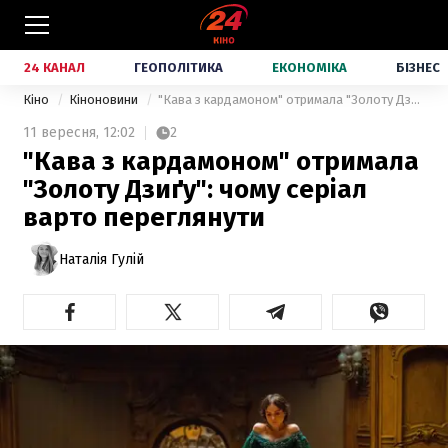
24 КАНАЛ
ГЕОПОЛІТИКА
ЕКОНОМІКА
БІЗНЕС
Кіно
Кіноновини
"Кава з кардамоном" отримала "Золоту Дзиґу": чому серіал варто переглянути
11 вересня,
12:02
2
"Кава з кардамоном" отримала
"Золоту Дзиґу": чому серіал
варто переглянути
Наталія Гулій