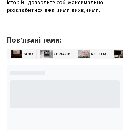
історій і дозвольте собі максимально
розслабитися вже цими вихідними.
Повʼязані теми:
КІНО
СЕРІАЛИ
NETFLIX
Щ