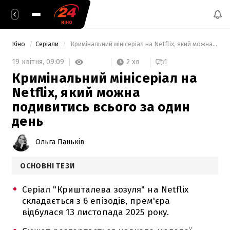
Кіно
Серіали
 Кримінальний мінісеріал на Netflix, який можна подивитись всього за один день 
2 хв
19 квітня,
09:09
1
Кримінальний мінісеріал на
Netflix, який можна
подивитись всього за один
день
Ольга Паньків
ОСНОВНІ ТЕЗИ
Серіал "Кришталева зозуля" на Netflix
складається з 6 епізодів, прем'єра
відбулася 13 листопада 2025 року.