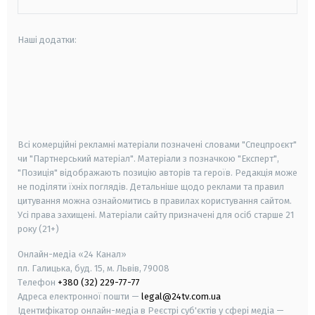
Наші додатки:
android
apple
smart tv
samsung smart tv
Всі комерційні рекламні матеріали позначені словами "Спецпроєкт"
чи "Партнерський матеріал". Матеріали з позначкою "Експерт",
"Позиція" відображають позицію авторів та героїв. Редакція може
не поділяти їхніх поглядів. Детальніше щодо реклами та правил
цитування можна ознайомитись в правилах користування сайтом.
Усі права захищені.
Матеріали сайту призначені для осіб старше
21
року (21+)
Онлайн-медіа «24 Канал»
пл. Галицька, буд. 15, м. Львів, 79008
Телефон
+380 (32) 229-77-77
Адреса електронної пошти —
legal@24tv.com.ua
Ідентифікатор онлайн-медіа в Реєстрі суб'єктів у сфері медіа —