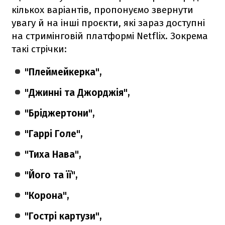
кількох варіантів, пропонуємо звернути
увагу й на інші проєкти, які зараз доступні
на стримінговій платформі Netflix. Зокрема
такі стрічки:
"Плеймейкерка",
"Джинні та Джорджія",
"Бріджертони",
"Гаррі Голе",
"Тиха Нава",
"Його та її",
"Корона",
"Гострі картузи",