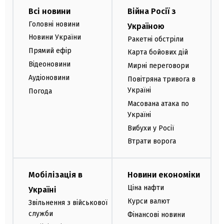
Всі новини
Війна Росії з
Головні новини
Україною
Новини України
Ракетні обстріли
Прямий ефір
Карта бойових дій
Відеоновини
Мирні переговори
Аудіоновини
Повітряна тривога в
Україні
Погода
Масована атака по
Україні
Вибухи у Росії
Втрати ворога
Мобілізація в
Новини економіки
Ціна нафти
Україні
Курси валют
Звільнення з військової
служби
Фінансові новини