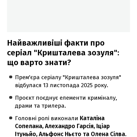
Найважливіші факти про
серіал "Кришталева зозуля":
що варто знати?
Прем'єра серіалу "Кришталева зозуля"
відбулася 13 листопада 2025 року.
Проєкт поєднує елементи криміналу,
драми та трилера.
Головні ролі виконали
Каталіна
Сопелана, Алехандро Гарсія, Іціар
Ітуньйо, Альфонс Ньєто та Олена Сілва
.