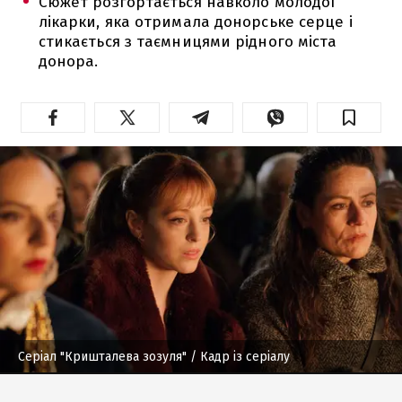
Сюжет розгортається навколо молодої
лікарки, яка отримала донорське серце і
стикається з таємницями рідного міста
донора.
Серіал "Кришталева зозуля"
/ Кадр із серіалу