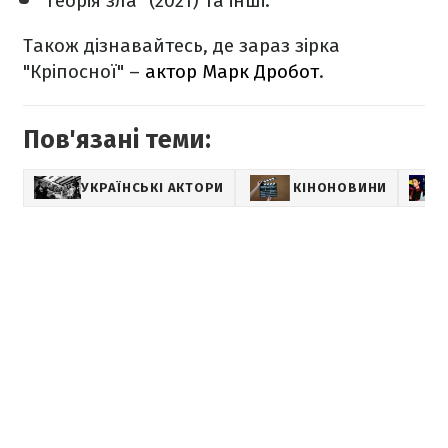
"
Теорія зла" (2021) та інші.
Також дізнавайтесь, де зараз зірка
"Кріпосної" –
актор Марк Дробот
.
Пов'язані теми:
УКРАЇНСЬКІ АКТОРИ
КІНОНОВИНИ