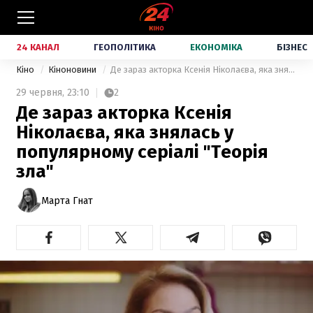
24 КАНАЛ
ГЕОПОЛІТИКА
ЕКОНОМІКА
БІЗНЕС
Кіно
Кіноновини
Де зараз акторка Ксенія Ніколаєва, яка знялась у популярному серіалі "Теорія зла"
29 червня,
23:10
2
Де зараз акторка Ксенія
Ніколаєва, яка знялась у
популярному серіалі "Теорія
зла"
Марта Гнат