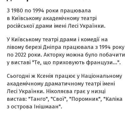
З 1980 по 1994 роки працювала
в Київському академічному театрі
російської драми імені Лесі Українки.
У Київському театрі драми і комедії на
лівому березі Дніпра працювала з 1994 року
по 2022 роки. Акторку можна було побачити
у виставі "Те, що приховують французи…".
Сьогодні ж Ксенія працює у Національному
академічному драматичному театрі імені
Лесі Українки. Ніколяєва грає у низці
вистав: "Танго", "Свої", "Поромник", "Каліка
з острова Інішмаан".