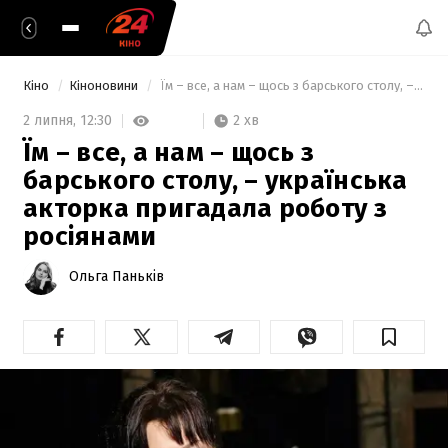
Кіно
Кіноновини
 Їм – все, а нам – щось з барського столу, – українська акторка пригадала роботу з росіянами 
2 хв
2 липня,
12:30
Їм – все, а нам – щось з
барського столу, – українська
акторка пригадала роботу з
росіянами
Ольга Паньків