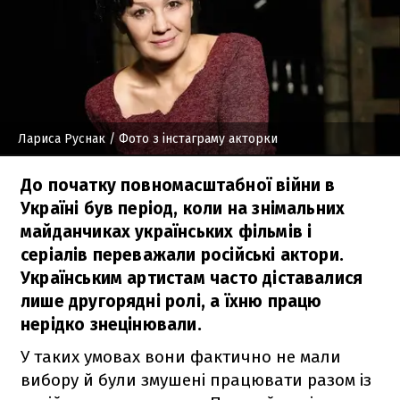
Лариса Руснак
/ Фото з інстаграму акторки
До початку повномасштабної війни в
Україні був період, коли на знімальних
майданчиках українських фільмів і
серіалів переважали російські актори.
Українським артистам часто діставалися
лише другорядні ролі, а їхню працю
нерідко знецінювали.
У таких умовах вони фактично не мали
вибору й були змушені працювати разом із