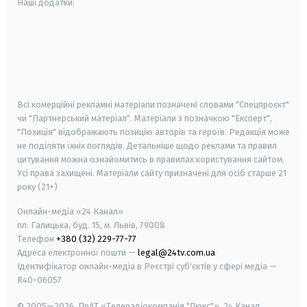
Наші додатки:
android
apple
smart tv
samsung smart tv
Всі комерційні рекламні матеріали позначені словами "Спецпроєкт"
чи "Партнерський матеріал". Матеріали з позначкою "Експерт",
"Позиція" відображають позицію авторів та героїв. Редакція може
не поділяти їхніх поглядів. Детальніше щодо реклами та правил
цитування можна ознайомитись в правилах користування сайтом.
Усі права захищені.
Матеріали сайту призначені для осіб старше
21
року (21+)
Онлайн-медіа «24 Канал»
пл. Галицька, буд. 15, м. Львів, 79008
Телефон
+380 (32) 229-77-77
Адреса електронної пошти —
legal@24tv.com.ua
Ідентифікатор онлайн-медіа в Реєстрі суб'єктів у сфері медіа —
R40-06057
© 2005—2026,
ПрАТ «Телерадіокомпанія "Люкс"», 24 Канал.