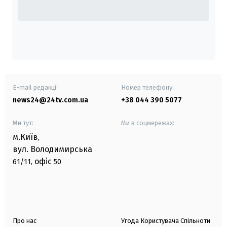
E-mail редакції
Номер телефону:
news24@24tv.com.ua
+38 044 390 5077
Ми тут:
Ми в соцмережах:
м.Київ
,
вул. Володимирська
офіс
61/11,
50
Про нас
Угода Користувача Спільноти