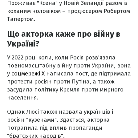
Проживає "Ксена" у Новій Зеландії разом із
коханим чоловіком – продюсером Робертом
Тапертом.
Що акторка каже про війну в
Україні?
У 2022 році коли, коли Росія розв'язала
повномасштабну війну проти України, вона
у
соцмережі X
написала пост, де підтримала
протести росіян проти Путіна, а також
засудила політику Кремля проти мирного
населення.
Однак Люсі також назвала українців і
росіян "кузенами". Здається, акторка
потрапила під вплив пропаганди
"братських народів".