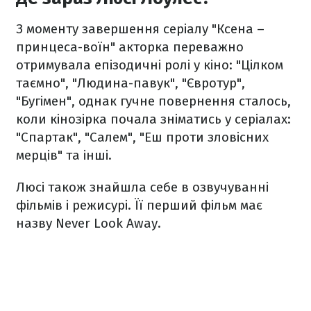
З моменту завершення серіалу "Ксена –
принцеса-воїн" акторка переважно
отримувала епізодичні ролі у кіно: "Цілком
таємно", "Людина-павук", "Євротур",
"Бугімен", однак гучне повернення сталось,
коли кінозірка почала зніматись у серіалах:
"Спартак", "Салем", "Еш проти зловісних
мерців" та інші.
Люсі також знайшла себе в озвучуванні
фільмів і режисурі. Її перший фільм має
назву Never Look Away.