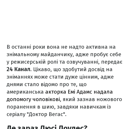
В останні роки вона не надто активна на
знімальному майданчику, адже пробує себе
у режисерській ролі та озвучуванні, передає
24 Канал
. Цікаво, що здобутий досвід на
зніманнях може стати дуже цінним, адже
днями стало відомо про те, що
американська
акторка Емі Адамс надала
допомогу чоловікові
, який зазнав ножового
поранення в шию, завдяки навичкам із
серіалу "Доктор Вегас".
Де зараз Люсі Лоулес?