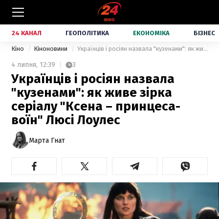
24 КАНАЛ
ГЕОПОЛІТИКА
ЕКОНОМІКА
БІЗНЕС
Кіно
Кіноновини
Українців і росіян назвала "кузенами": як живе зірка серіалу "Ксена – принцеса-воїн" Люсі Лоулес
4 липня,
12:39
3
Українців і росіян назвала
"кузенами": як живе зірка
серіалу "Ксена – принцеса-
воїн" Люсі Лоулес
Марта Гнат