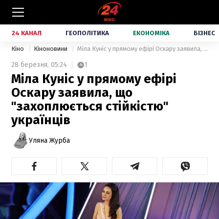
24 КАНАЛ
ГЕОПОЛІТИКА
ЕКОНОМІКА
БІЗНЕС
Кіно
Кіноновини
Міла Куніс у прямому ефірі Оскару заявила, що "захоплюється стійкістю" українців
28 березня,
05:24
1
Міла Куніс у прямому ефірі
Оскару заявила, що
"захоплюється стійкістю"
українців
Уляна Журба