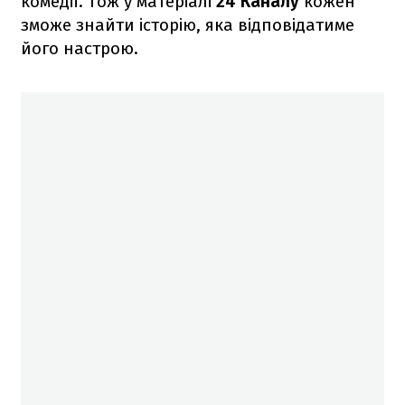
комедії. Тож у матеріалі
24 Каналу
кожен
зможе знайти історію, яка відповідатиме
його настрою.