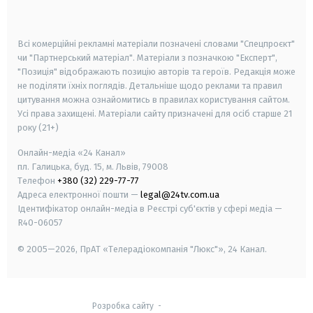
smart tv
samsung smart tv
Всі комерційні рекламні матеріали позначені словами "Спецпроєкт"
чи "Партнерський матеріал". Матеріали з позначкою "Експерт",
"Позиція" відображають позицію авторів та героїв. Редакція може
не поділяти їхніх поглядів. Детальніше щодо реклами та правил
цитування можна ознайомитись в правилах користування сайтом.
Усі права захищені.
Матеріали сайту призначені для осіб старше
21
року (21+)
Онлайн-медіа «24 Канал»
пл. Галицька, буд. 15, м. Львів, 79008
Телефон
+380 (32) 229-77-77
Адреса електронної пошти —
legal@24tv.com.ua
Ідентифікатор онлайн-медіа в Реєстрі суб'єктів у сфері медіа —
R40-06057
© 2005—2026,
ПрАТ «Телерадіокомпанія "Люкс"», 24 Канал.
Розробка сайту
-