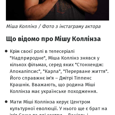
Міша Коллінз / Фото з інстаграму актора
Що відомо про Мішу Коллінза
Крім своєї ролі в телесеріалі
"Надприродне", Міша Коллінз знявся у
кількох фільмах, серед яких "Стонхендж:
Апокаліпсис", "Карла", "Перерване життя".
Його справжнє ім'я – Дмітрі Тіппенс
Крашнік. Вважають, що родина Міші
Коллінза має українське походження.
Мати Міші Коллінза керує Центром
культурної еволюції. У нього ще є брат на