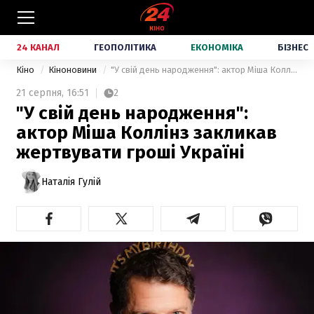
24 КАНАЛ
ГЕОПОЛІТИКА
ЕКОНОМІКА
БІЗНЕС
Кіно
Кіноновини
"У свій день народження": актор Міша Коллінз закликав жертвувати гроші Україні
21 серпня,
16:51
2
"У свій день народження":
актор Міша Коллінз закликав
жертвувати гроші Україні
Наталія Гулій