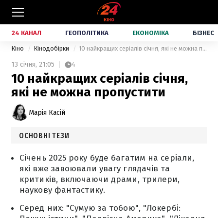
24 КАНАЛ
ГЕОПОЛІТИКА
ЕКОНОМІКА
БІЗНЕС
Кіно
Кінодобірки
10 найкращих серіалів січня, які не можна пропустити
13 січня,
21:05
4
10 найкращих серіалів січня,
які не можна пропустити
Марія Касій
ОСНОВНІ ТЕЗИ
Січень 2025 року буде багатим на серіали,
які вже завоювали увагу глядачів та
критиків, включаючи драми, трилери,
наукову фантастику.
Серед них: "Сумую за тобою", "Локербі: