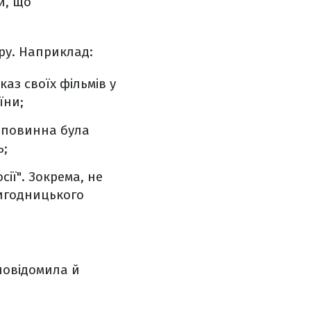
й, що
ору. Наприклад:
аз своїх фільмів у
їни;
м повинна була
ь;
сії". Зокрема, не
ригодницького
повідомила й