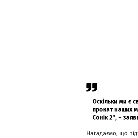
Оскільки ми є с
прокат наших ма
Сонік 2",
– заяв
Нагадаємо, що під