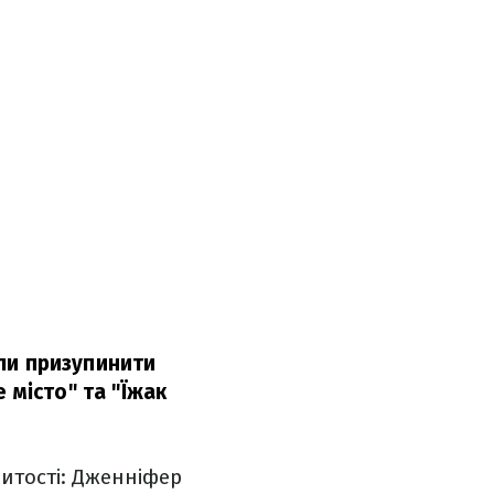
или призупинити
 місто" та "Їжак
нитості: Дженніфер