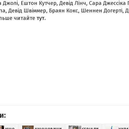
а Джолі, Ештон Кутчер, Девід Лінч, Сара Джессіка
а, Девід Швіммер, Браян Кокс, Шеннен Догерті, Д
Більше читайте
тут
.
и: