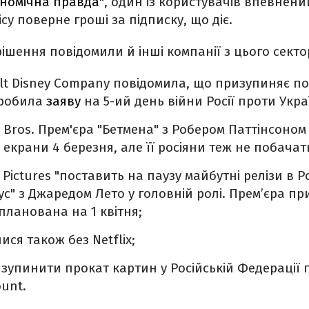
номічна правда
", один із користувачів впевнени
су поверне гроші за підписку, що діє.
рішення повідомили й інші компанії з цього сект
lt Disney Company повідомила, що призупиняє пок
 зробила
заяву
на 5-ий день війни Росії проти Укра
 Bros. Прем'єра "Бетмена" з Робером Паттінсоно
екрани 4 березня, але її росіяни теж не побачат
Pictures "поставить на паузу майбутні релізи в Ро
ус" з Джаредом Лето у головній ролі. Прем’єра п
планована на 1 квітня;
ся також без Netflix;
зупинити прокат картин у Російській Федерації 
unt.