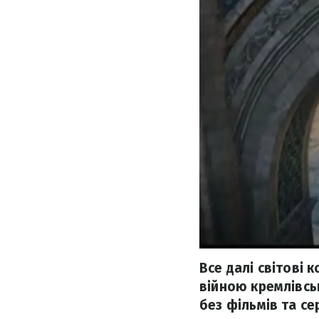
Все далі світові 
війною кремлівсь
без фільмів та се