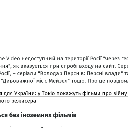
e Video недоступний на території Росії "через ге
ня", як вказується при спробі входу на сайт. Сер
сії, – серіали "Володар Перснів: Персні влади" та
 "Дивовижної місіс Мейзел" тощо. Про це повідом
я для України: у Токіо покажуть фільми про війну
кого режисера
ся без іноземних фільмів