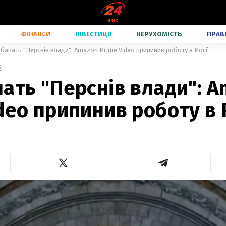
ФІНАНСИ
ІНВЕСТИЦІЇ
НЕРУХОМІСТЬ
ПРАВ
бачать "Перснів влади": Amazon Prime Video припинив роботу в Росії
2
ать "Перснів влади": 
deo припинив роботу в 