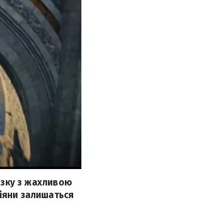
’язку з жахливою
сіяни залишаться