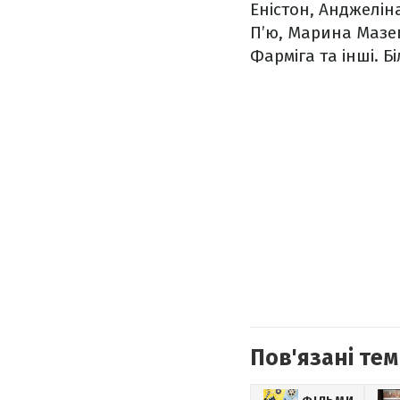
Еністон, Анджелін
П’ю, Марина Мазеп
Фарміга та інші. 
Пов'язані тем