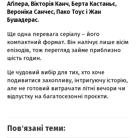
Аґілера, Вікторія Канч, Берта Кастаньє,
Вероніка Санчес, Пако Тоус і Жан
Бушадерас
.
Ще одна перевага серіалу – його
компактний формат. Він налічує лише вісім
епізодів, тож перегляд займе приблизно
шість годин.
Це чудовий вибір для тих, хто хоче
подивитися захопливу, інтригуючу історію,
але не готовий витрачати літні вечори чи
відпустку на багатосезонні проєкти.
Повʼязані теми: