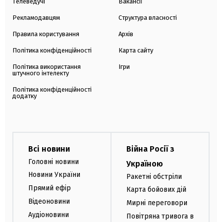
Телеведучі
Вакансії
Рекламодавцям
Структура власності
Правила користування
Архів
Політика конфіденційності
Карта сайту
Політика використання
Ігри
штучного інтелекту
Політика конфіденційності
додатку
Всі новини
Війна Росії з
Головні новини
Україною
Новини України
Ракетні обстріли
Прямий ефір
Карта бойових дій
Відеоновини
Мирні переговори
Аудіоновини
Повітряна тривога в