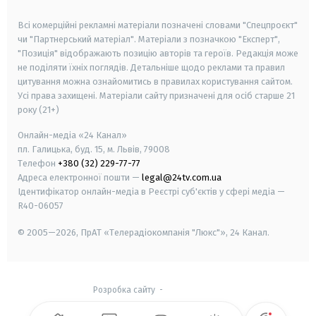
smart tv
samsung smart tv
Всі комерційні рекламні матеріали позначені словами "Спецпроєкт"
чи "Партнерський матеріал". Матеріали з позначкою "Експерт",
"Позиція" відображають позицію авторів та героїв. Редакція може
не поділяти їхніх поглядів. Детальніше щодо реклами та правил
цитування можна ознайомитись в правилах користування сайтом.
Усі права захищені.
Матеріали сайту призначені для осіб старше
21
року (21+)
Онлайн-медіа «24 Канал»
пл. Галицька, буд. 15, м. Львів, 79008
Телефон
+380 (32) 229-77-77
Адреса електронної пошти —
legal@24tv.com.ua
Ідентифікатор онлайн-медіа в Реєстрі суб'єктів у сфері медіа —
R40-06057
© 2005—2026,
ПрАТ «Телерадіокомпанія "Люкс"», 24 Канал.
Розробка сайту
-