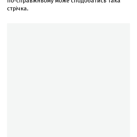
по-справжньому може сподобатись така
стрічка.