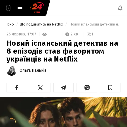
Кіно
Що подивитись на Netflix
 Новий іспанський детектив на 8 епізодів став фаворитом українців на Netflix 
2 хв
26 червня,
17:07
1
Новий іспанський детектив на
8 епізодів став фаворитом
українців на Netflix
Ольга Паньків