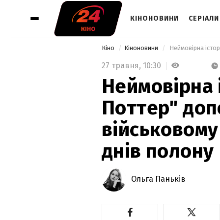
КІНОНОВИНИ
СЕРІАЛИ
Кіно
Кіноновини
27 травня,
10:30
Неймовірна і
Поттер" доп
військовому
днів полону
Ольга Паньків