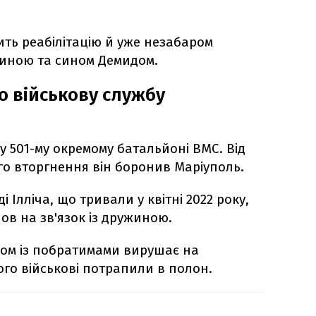
ить реабілітацію й уже незабаром
ужиною та сином Демидом.
о військову службу
у 501-му окремому батальйоні ВМС. Від
о вторгнення він боронив Маріуполь.
і Ілліча, що тривали у квітні 2022 року,
в на зв'язок із дружиною.
азом із побратимами вирушає на
ого військові потрапили в полон.