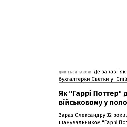
Де зараз і як
ДИВІТЬСЯ ТАКОЖ
бухгалтерки Свєтки у "Сп
Як "Гаррі Поттер" 
військовому у поло
Зараз Олександру 32 роки,
шанувальником "Гаррі Пот