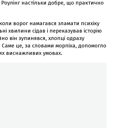
 Роулінг настільки добре, що практично
 коли ворог намагався зламати психіку
ьні хвилини сідав і переказував історію
но він зупинявся, хлопці одразу
 Саме це, за словами морпіха, допомогло
тих виснажливих умовах.