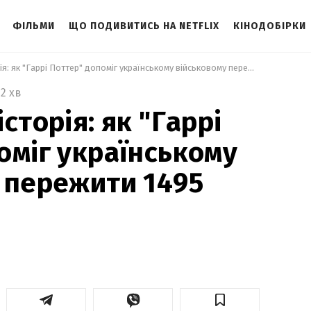
ФІЛЬМИ
ЩО ПОДИВИТИСЬ НА NETFLIX
КІНОДОБІРКИ
 Неймовірна історія: як "Гаррі Поттер" допоміг українському військовому пережити 1495 днів полону 
2 хв
сторія: як "Гаррі
оміг українському
 пережити 1495