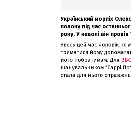
Український морпіх Олекс
полону під час останньог
року. У неволі він провів 
Увесь цей час чоловік не 
триматися йому допомагав 
його побратимам. Для
BBC
шанувальником "Гаррі Потт
стала для нього справжн