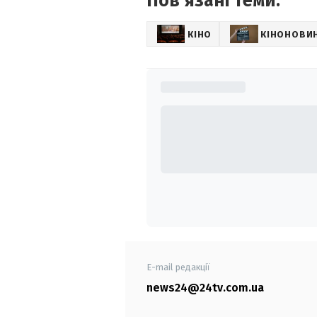
Повʼязані теми:
КІНО
КІНОНОВИ
E-mail редакції
news24@24tv.com.ua