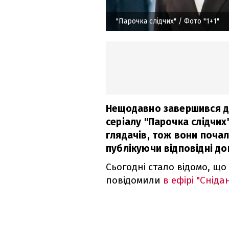
"Парочка слідчих"
/ Фото "1+1"
Нещодавно завершився др
серіалу "Парочка слідчих
глядачів, тож вони поча
публікуючи відповідні д
Сьогодні стало відомо, що
повідомили
в ефірі "Снідан