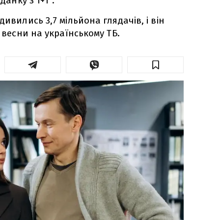
данку з 1+1".
дивились 3,7 мільйона глядачів, і він
в весни на українському ТБ.