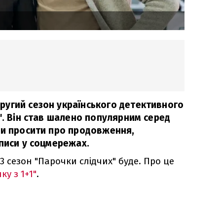
угий сезон українського детективного
". Він став шалено популярним серед
ли просити про продовження,
описи у соцмережах.
 3 сезон "Парочки слідчих" буде. Про це
ку з 1+1"
.