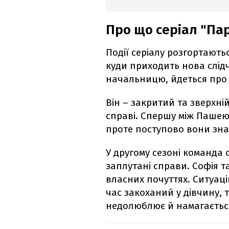
Про що серіал "Па
Події серіалу розгортають
куди приходить нова слід
начальницю, йдеться про
Він – закритий та зверхні
справі. Спершу між Пашею
проте поступово вони зна
У другому сезоні команда 
заплутані справи. Софія т
власних почуттях. Ситуац
час закоханий у дівчину, 
недолюблює й намагається