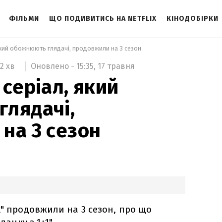
ФІЛЬМИ
ЩО ПОДИВИТИСЬ НА NETFLIX
КІНОДОБІРКИ
 який обожнюють глядачі, продовжили на 3 сезон 
Оновлено -
15:35,
17 травня
2 хв
серіал, який
лядачі,
на 3 сезон
х" продовжили на 3 сезон, про що