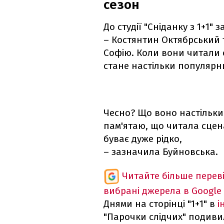
сезон
До студії "Сніданку з 1+1"
– Костянтин Октябрський т
Софію. Коли вони читали с
стане настільки популярн
Чесно? Що воно настільки 
пам'ятаю, що читала сцена
буває дуже рідко,
– зазначила Буйновська.
Читайте більше перев
вибрані джерела в Google
Днями на сторінці "1+1" в
і
"Парочки слідчих" подивил