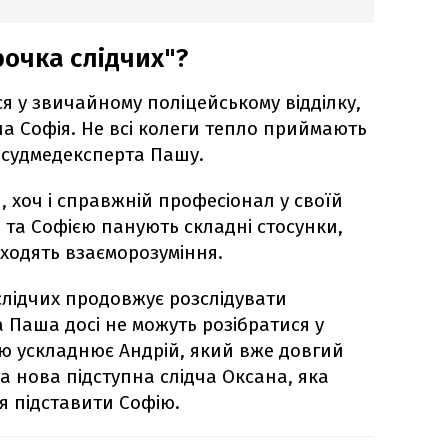
рочка слідчих"?
ся у звичайному поліцейському відділку,
ча Софія. Не всі колеги тепло приймають
 судмедексперта Пашу.
й, хоч і справжній професіонал у своїй
 та Софією панують складні стосунки,
ходять взаєморозуміння.
слідчих продовжує розслідувати
а Паша досі не можуть розібратися у
ію ускладнює Андрій, який вже довгий
та нова підступна слідча Оксана, яка
 підставити Софію.