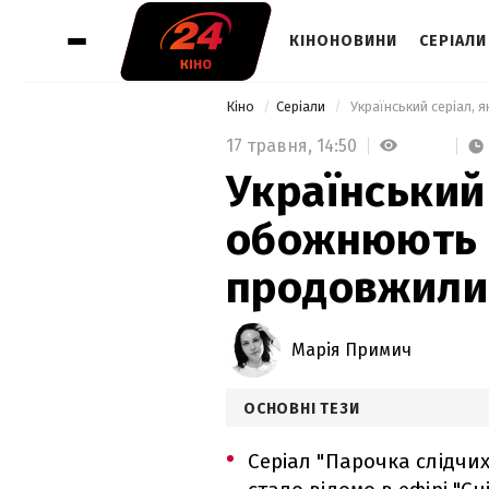
КІНОНОВИНИ
СЕРІАЛИ
Кіно
Серіали
 Український серіал,
17 травня,
14:50
Український 
обожнюють г
продовжили 
Марія Примич
ОСНОВНІ ТЕЗИ
Серіал "Парочка слідчи