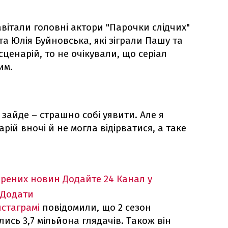
 завітали головні актори "Парочки слідчих"
а Юлія Буйновська, які зіграли Пашу та
ценарій, то не очікували, що серіал
им.
зайде – страшно собі уявити. Але я
рій вночі й не могла відірватися, а таке
ірених новин
Додайте 24 Канал у
Додати
нстаграмі
повідомили, що 2 сезон
ись 3,7 мільйона глядачів. Також він