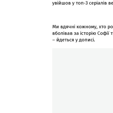
увійшов у топ-3 серіалів в
Ми вдячні кожному, хто ро
вболівав за історію Софії 
– йдеться у дописі.