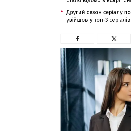
стало відомо в ефірі "Сні
Другий сезон серіалу по
увійшов у топ-3 серіалі