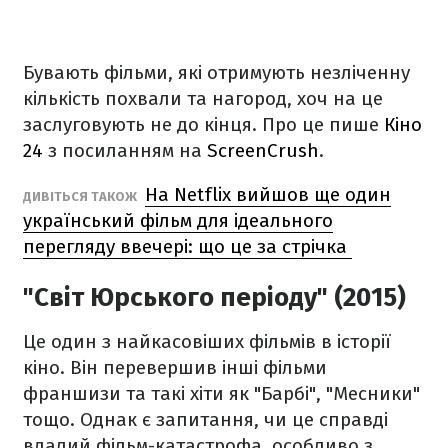
Бувають фільми, які отримують незліченну
кількість похвали та нагород, хоч на це
заслуговують не до кінця. Про це пише
Кіно
24
з посиланням на
ScreenCrush
.
На Netflix вийшов ще один
ДИВІТЬСЯ ТАКОЖ
український фільм для ідеального
перегляду ввечері: що це за стрічка
"Світ Юрського періоду" (2015)
Це один з найкасовіших фільмів в історії
кіно. Він перевершив інші фільми
франшизи та такі хіти як "Барбі", "Месники"
тощо. Однак є запитання, чи це справді
вдалий фільм-катастрофа, особливо з