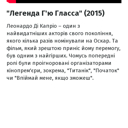
"Легенда Г'ю Гласса" (2015)
Леонардо Ді Капріо – один з
найвидатніших акторів свого покоління,
якого кілька разів номінували на Оскар. Та
фільм, який зрештою приніс йому перемогу,
був одним з найгірших. Чомусь попередні
ролі були проігноровані організаторами
кінопрем'єри, зокрема, "Титанік", "Початок"
чи "Впіймай мене, якщо зможеш".