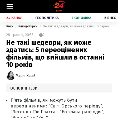
24 КАНАЛ
ГЕОПОЛІТИКА
ЕКОНОМІКА
БІЗНЕС
Кіно
Кінодобірки
Не такі шедеври, як може здатись: 5 переоцінених фільмів, що вийшли в останні 10 років
28 травня,
20:55
2
Не такі шедеври, як може
здатись: 5 переоцінених
фільмів, що вийшли в останні
10 років
Марія Касій
ОСНОВНІ ТЕЗИ
П'ять фільмів, які можуть бути
переоціненими: "Світ Юрського періоду",
"Легенда Г'ю Гласса", "Богемна рапсодія",
"Веном" та "Кит".