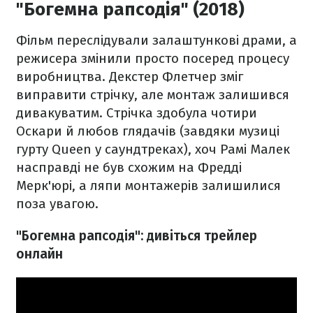
"Богемна рапсодія" (2018)
Фільм переслідували залаштункові драми, а
режисера змінили просто посеред процесу
виробництва. Декстер Флетчер зміг
виправити стрічку, але монтаж залишився
дивакуватим. Стрічка здобула чотири
Оскари й любов глядачів (завдяки музиці
гурту Queen у саундтреках), хоч Рамі Малек
насправді не був схожим на Фредді
Мерк'юрі, а ляпи монтажерів залишилися
поза увагою.
"Богемна рапсодія": дивіться трейлер
онлайн