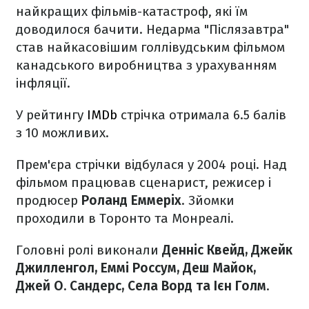
найкращих фільмів-катастроф, які їм
доводилося бачити. Недарма "Післязавтра"
став найкасовішим голлівудським фільмом
канадського виробництва з урахуванням
інфляції.
У рейтингу
IMDb
стрічка отримала 6.5 балів
з 10 можливих.
Прем'єра стрічки відбулася у 2004 році. Над
фільмом працював сценарист, режисер і
продюсер
Роланд Еммеріх
. Зйомки
проходили в Торонто та Монреалі.
Головні ролі виконали
Денніс Квейд, Джейк
Джилленгол, Еммі Россум, Деш Майок,
Джей О. Сандерс, Села Ворд та Ієн Голм
.