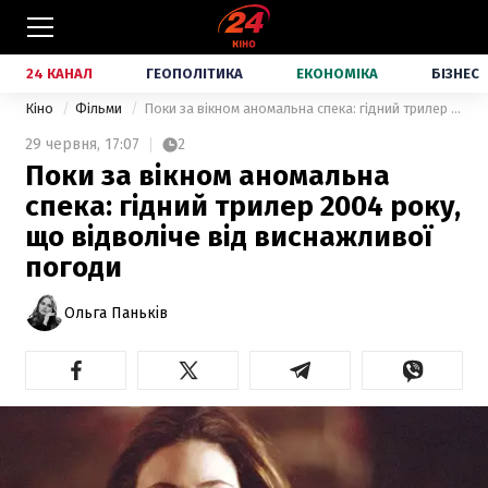
24 КАНАЛ
ГЕОПОЛІТИКА
ЕКОНОМІКА
БІЗНЕС
Кіно
Фільми
Поки за вікном аномальна спека: гідний трилер 2004 року, що відволіче від виснажливої погоди
29 червня,
17:07
2
Поки за вікном аномальна
спека: гідний трилер 2004 року,
що відволіче від виснажливої
погоди
Ольга Паньків