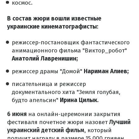
космос.
В состав жюри вошли известные
украинские кинематографисты:
режиссер-постановщик фантастического
анимационного фильма "Виктор_робот"
Анатолий Лавренишин;
режиссер драмы "Домой"
Нариман Алиев;
писательница и режиссер
документального хита "Земля голубая,
будто апельсин"
Ирина Цилык.
6 июня
на онлайн-церемонии закрытия
фестиваля почетное жюри назовет
Лучший
украинский детский фильм
, который
получит награду в размере 15 000 гривен.