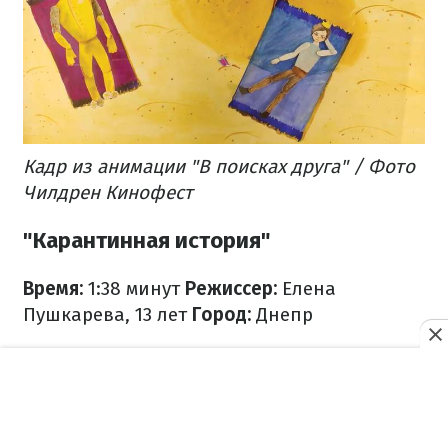
Кадр из анимации "В поисках друга" / Фото
Чилдрен Кинофест
"Карантинная история"
Время:
1:38 минут
Режиссер:
Елена
Пушкарева, 13 лет
Город:
Днепр
Анимационный фильм о том, что даже во
время карантина есть место для
творческого поиска и изобретений.