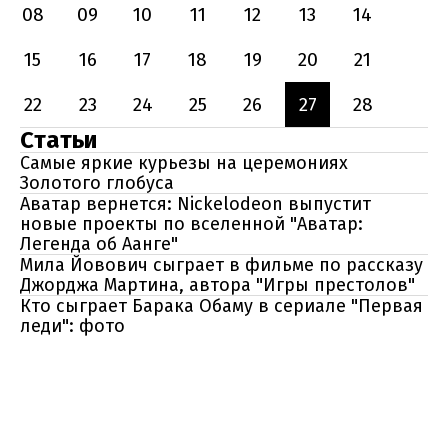
08
09
10
11
12
13
14
15
16
17
18
19
20
21
22
23
24
25
26
27
28
Статьи
Самые яркие курьезы на церемониях
Золотого глобуса
Аватар вернется: Nickelodeon выпустит
новые проекты по вселенной "Аватар:
Легенда об Аанге"
Мила Йовович сыграет в фильме по рассказу
Джорджа Мартина, автора "Игры престолов"
Кто сыграет Барака Обаму в сериале "Первая
леди": фото