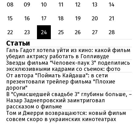
08
09
10
11
12
13
14
15
16
17
18
19
20
21
22
23
24
25
26
27
28
Статьи
Галь Гадот хотела уйти из кино: какой фильм
убедил актрису работать в Голливуде
Звезды фильма "Человек-паук 3" поделились
эксклюзивными кадрами со съемок: фото
От автора "Поймать Кайдаша": в сети
презентовали трейлер фильма "Плохие
дороги"
В "Сумасшедшей свадьбе 3" глубины больше, –
Назар Заднепровский заинтриговал
рассказом о фильме
Том и Джерри возвращаются: новый фильм
совсем скоро в украинских кинотеатрах