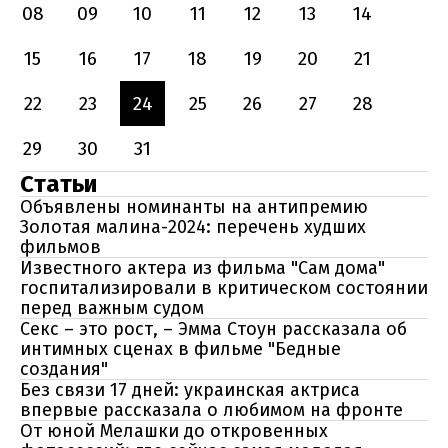
08
09
10
11
12
13
14
15
16
17
18
19
20
21
22
23
24
25
26
27
28
29
30
31
Статьи
Объявлены номинанты на антипремию
Золотая малина-2024: перечень худших
фильмов
Известного актера из фильма "Сам дома"
госпитализировали в критическом состоянии
перед важным судом
Секс – это рост, – Эмма Стоун рассказала об
интимных сценах в фильме "Бедные
создания"
Без связи 17 дней: украинская актриса
впервые рассказала о любимом на фронте
От юной Мелашки до откровенных