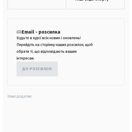
Email - розсилка
Будьте в курсі всіх новин і оновлень!
Перейдіть на сторінку наших розсилок, щоб
обрати ті, що відповідають вашим
інтересам.
ДО РОЗСИЛОК
Наші додатки:
android
apple
smart tv
samsung smart tv