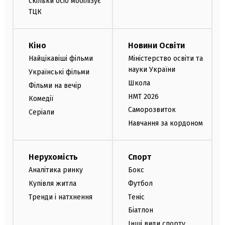
скільки осіб мобілізує
ТЦК
Кіно
Новини Освіти
Найцікавіші фільми
Міністерство освіти та
науки України
Українські фільми
Школа
Фільми на вечір
НМТ 2026
Комедії
Саморозвиток
Серіали
Навчання за кордоном
Нерухомість
Спорт
Аналітика ринку
Бокс
Купівля житла
Футбол
Тренди і натхнення
Теніс
Біатлон
Інші види спорту