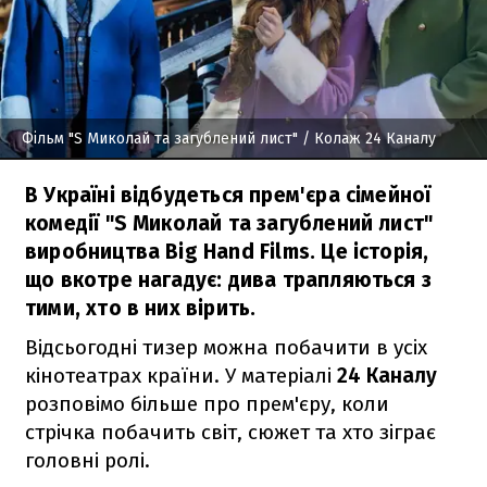
Фільм "S Миколай та загублений лист"
/ Колаж 24 Каналу
В Україні відбудеться прем'єра сімейної
комедії "S Миколай та загублений лист"
виробництва Big Hand Films. Це історія,
що вкотре нагадує: дива трапляються з
тими, хто в них вірить.
Відсьогодні тизер можна побачити в усіх
кінотеатрах країни. У матеріалі
24 Каналу
розповімо більше про прем'єру, коли
стрічка побачить світ, сюжет та хто зіграє
головні ролі.