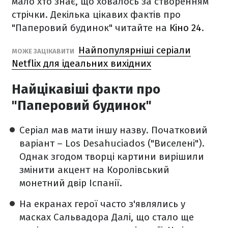
мало хто знає, що ховалось за створенням
стрічки. Декілька цікавих фактів про
"Паперовий будинок" читайте на
Кіно 24
.
Найпопулярніші серіали
МОЖЕ ЗАЦІКАВИТИ
Netflix для ідеальних вихідних
Найцікавіші факти про
"Паперовий будинок"
Серіал мав мати іншу назву. Початковий
варіант – Los Desahuciados ("Виселені").
Однак згодом творці картини вирішили
змінити акцент на Королівський
монетний двір Іспанії.
На екранах герої часто з'являлись у
масках Сальвадора Далі, що стало ще