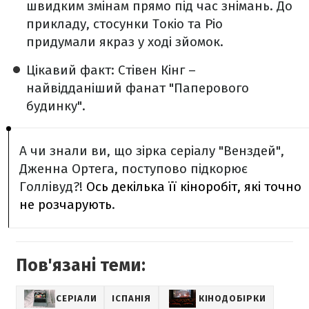
швидким змінам прямо під час знімань. До
прикладу, стосунки Токіо та Ріо
придумали якраз у ході зйомок.
Цікавий факт: Стівен Кінг –
найвідданіший фанат "Паперового
будинку".
А чи знали ви, що зірка серіалу "Венздей",
Дженна Ортега, поступово підкорює
Голлівуд?!
Ось декілька її кіноробіт, які точно
не розчарують
.
Пов'язані теми:
СЕРІАЛИ
ІСПАНІЯ
КІНОДОБІРКИ