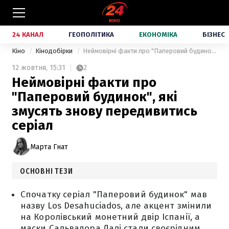
24 КАНАЛ
ГЕОПОЛІТИКА
ЕКОНОМІКА
БІЗНЕС
Кіно
Кінодобірки
Неймовірні факти про "Паперовий будинок", які змусять знову передивитись серіал
12 жовтня,
15:31
2
Неймовірні факти про
"Паперовий будинок", які
змусять знову передивитись
серіал
Марта Гнат
ОСНОВНІ ТЕЗИ
Спочатку серіал "Паперовий будинок" мав
назву Los Desahuciados, але акцент змінили
на Королівський монетний двір Іспанії, а
маски Сальвадора Далі стали своєрідним