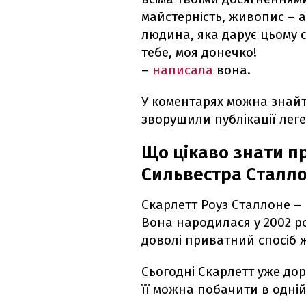
майстерність, живопис – 
людина, яка дарує цьому с
тебе, моя донечко!
–
написала
вона.
У коментарях можна знайт
зворушили публікації лег
Що цікаво знати п
Сильвестра Сталл
Скарлетт Роуз Сталлоне –
Вона народилася у 2002 р
доволі приватний спосіб ж
Сьогодні Скарлетт уже дор
її можна побачити в одній 