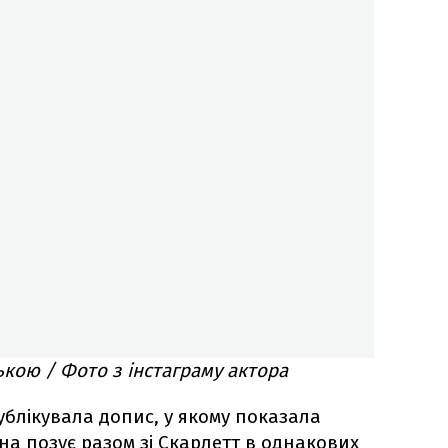
кою / Фото з інстаграму актора
блікувала допис, у якому показала
на позує разом зі Скарлетт в однакових