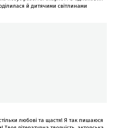
поділилася й дитячими світлинами
стільки любові та щастя! Я так пишаюся
! Твоя літературна творчість, акторська