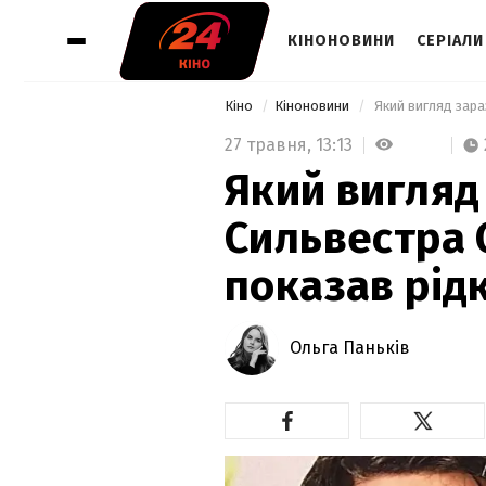
КІНОНОВИНИ
СЕРІАЛИ
Кіно
Кіноновини
27 травня,
13:13
Який вигляд
Сильвестра 
показав рід
Ольга Паньків