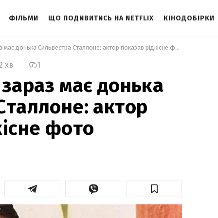
ФІЛЬМИ
ЩО ПОДИВИТИСЬ НА NETFLIX
КІНОДОБІРКИ
 Який вигляд зараз має донька Сильвестра Сталлоне: актор показав рідкісне фото 
1
2 хв
 зараз має донька
Сталлоне: актор
кісне фото