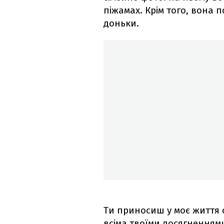
піжамах. Крім того, вона 
доньки.
Ти приносиш у моє життя 
всіма твоїми досягненнями