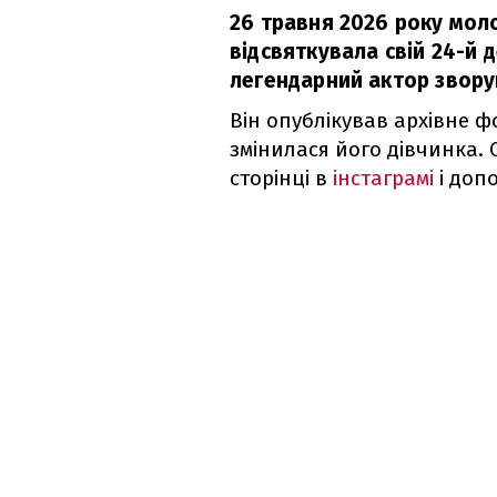
26 травня 2026 року мол
відсвяткувала свій 24-й 
легендарний актор звору
Він опублікував архівне ф
змінилася його дівчинка. 
сторінці в
інстаграмі
і доп