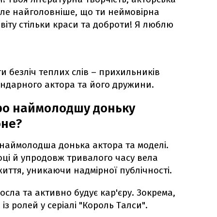
але найголовніше, що ти неймовірна
віту стільки краси та доброти! Я люблю
и безліч теплих слів – прихильників
ендарного актора та його дружини.
ро наймолодшу доньку
оне?
 наймолодша донька актора та моделі.
оці й упродовж тривалого часу вела
иття, уникаючи надмірної публічності.
осла та активно будує кар'єру. Зокрема,
із ролей у серіалі "Король Талси".