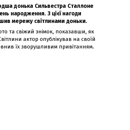
одша донька Сильвестра Сталлоне
день народження. З цієї нагоди
шив мережу світлинами доньки.
ото та свіжий знімок, показавши, як
Світлини актор опублікував на своїй
овнив їх зворушливим привітанням.