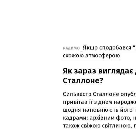
Якщо сподобався "По
РАДИМО
схожою атмосферою
Як зараз виглядає
Сталлоне?
Сильвестр Сталлоне опубл
привітав її з днем народж
щодня наповнюють його го
кадрами: архівним фото, н
також свіжою світлиною, п