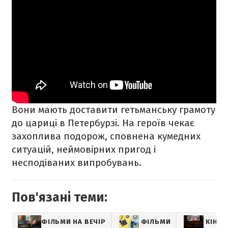
Вони мають доставити гетьманську грамоту
до цариці в Петербурзі. На героїв чекає
захоплива подорож, сповнена кумедних
ситуацій, неймовірних пригод і
несподіваних випробувань.
Пов'язані теми:
ФІЛЬМИ НА ВЕЧІР
ФІЛЬМИ
КІНО