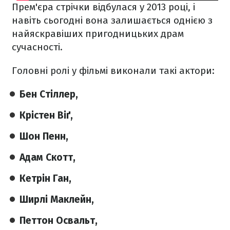
Прем'єра стрічки відбулася у 2013 році, і
навіть сьогодні вона залишається однією з
найяскравіших пригодницьких драм
сучасності.
Головні ролі у фільмі виконали такі актори:
Бен Стіллер,
Крістен Віґ,
Шон Пенн,
Адам Скотт,
Кетрін Ган,
Ширлі Маклейн,
Петтон Освальт,