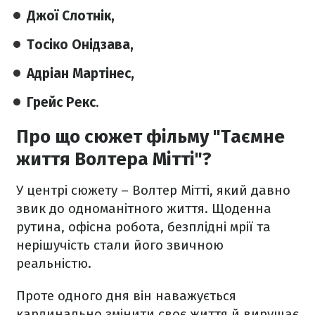
Джої Слотнік,
Тосіко Онідзава,
Адріан Мартінес,
Грейс Рекс
.
Про що сюжет фільму "Таємне
життя Волтера Мітті"?
У центрі сюжету – Волтер Мітті, який давно
звик до одноманітного життя. Щоденна
рутина, офісна робота, безплідні мрії та
нерішучість стали його звичною
реальністю.
Проте одного дня він наважується
кардинально змінити своє життя й вирушає