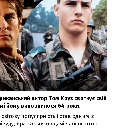
риканський актор Том Круз святкує свій
ні йому виповнилося 64 роки.
 світову популярність і став одним із
лівуду, вражаючи глядачів абсолютно