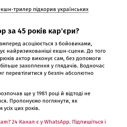
екшн-трилер підкорив українських
р за 45 років кар'єри?
самперед асоціюється з бойовиками,
ує найризикованіші екшн-сцени. До того
рюків актор виконує сам, без допомоги
 більше захоплення у глядачів. Водночас
тиг перевтілитися у безліч абсолютно
розпочав ще у 1981 році й відтоді не
ся. Пропонуємо поглянути, як
 усіх цих років.
ram?
24 Канал є у WhatsApp. Підпишіться і