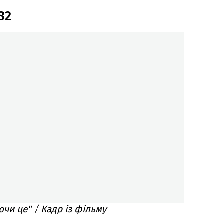
82
ючи це" / Кадр із фільму