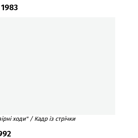
 1983
вірні ходи" / Кадр із стрічки
992