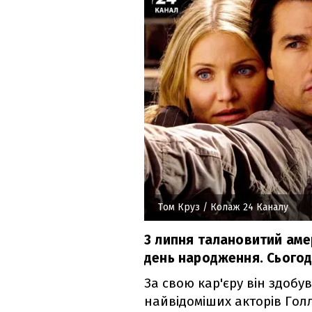
Том Круз
/ Колаж 24 Каналу
3 липня талановитий аме
день народження. Сьогод
За свою кар'єру він здобув
найвідоміших акторів Гол