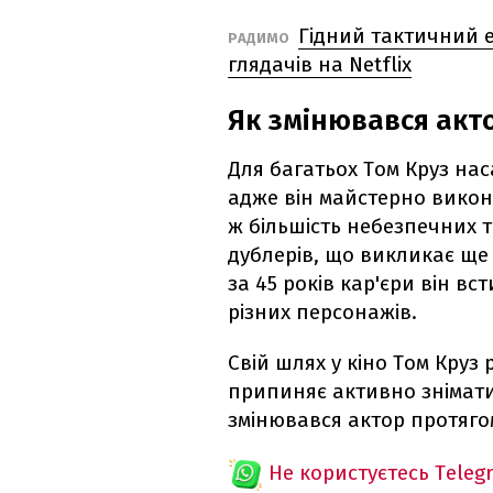
Гідний тактичний 
РАДИМО
глядачів на Netflix
Як змінювався акто
Для багатьох Том Круз на
адже він майстерно викон
ж більшість небезпечних т
дублерів, що викликає ще
за 45 років кар'єри він вс
різних персонажів.
Свій шлях у кіно Том Круз 
припиняє активно знімати
змінювався актор протягом
Не користуєтесь Teleg