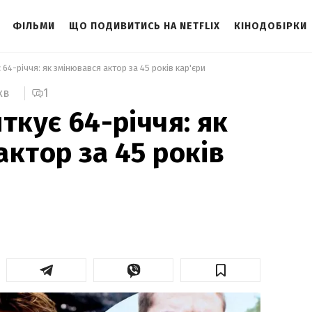
ФІЛЬМИ
ЩО ПОДИВИТИСЬ НА NETFLIX
КІНОДОБІРКИ
 64-річчя: як змінювався актор за 45 років кар'єри 
1
хв
ткує 64-річчя: як
актор за 45 років