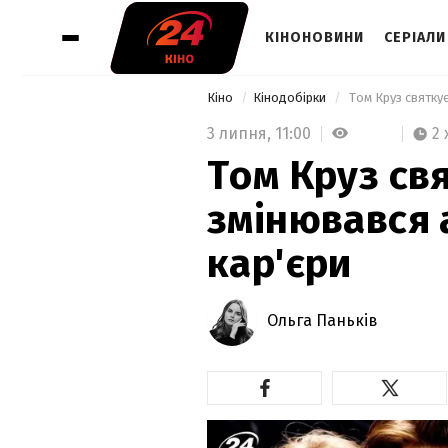
КІНОНОВИНИ
СЕРІАЛИ
Кіно
Кінодобірки
 Том Круз святкує
3 липня,
11:00
2 
Том Круз свя
змінювався 
кар'єри
Ольга Паньків