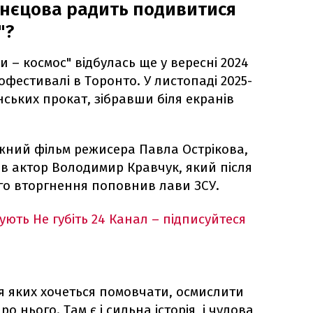
нєцова радить подивитися
"?
и – космос" відбулась ще у вересні 2024
фестивалі в Торонто. У листопаді 2025-
нських прокат, зібравши біля екранів
ний фільм режисера Павла Острікова,
ав актор Володимир Кравчук, який після
о вторгнення поповнив лави ЗСУ.
кують
Не губіть 24 Канал – підписуйтеся
сля яких хочеться помовчати, осмислити
 нього. Там є і сильна історія, і чудова