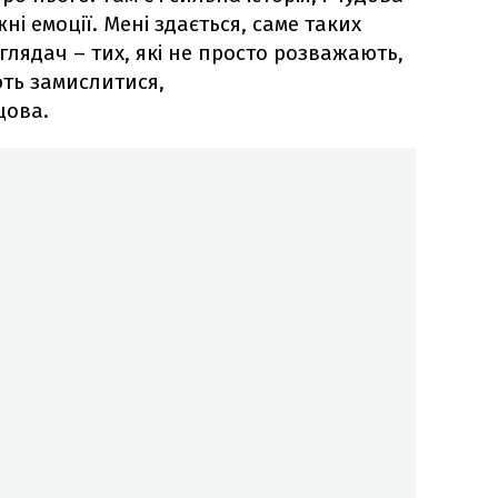
ні емоції. Мені здається, саме таких
 глядач – тих, які не просто розважають,
ють замислитися,
цова.