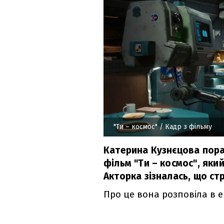
"Ти – космос"
/ Кадр з фільму
Катерина Кузнєцова пора
фільм "Ти – космос", яки
Акторка зізналась, що ст
Про це вона розповіла в