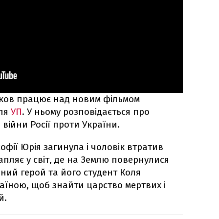
ріков працює над новим фільмом
мля
УП
. У ньому розповідається про
 війни Росії проти України.
фії Юрія загинула і чоловік втратив
рапляє у світ, де на Землю повернулися
ний герой та його студент Коля
їною, щоб знайти царство мертвих і
й.