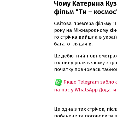
Чому Катерина Куз
фільм "Ти – космос
Світова прем'єра фільму "Т
року на Міжнародному кіно
го стрічка вийшла в украї
багато глядачів.
Це дебютний повнометраж
головну роль в якому зігр
початку повномасштабног
Якщо Telegram забло
на нас у WhatsApp
Додати
Це одна з тих стрічок, пі
побачене та поговорити про