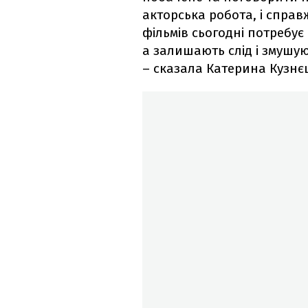
акторська робота, і справж
фільмів сьогодні потребує
а залишають слід і змушу
– сказала Катерина Кузнє