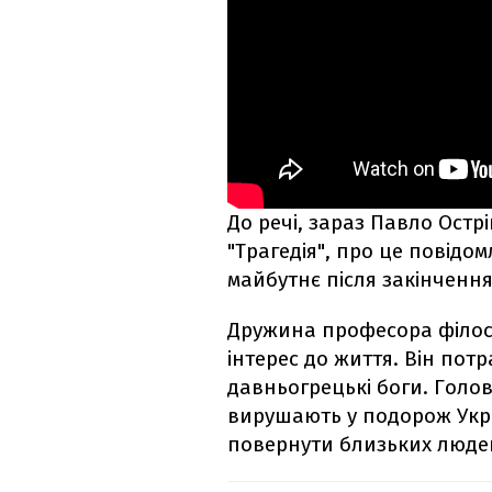
До речі, зараз Павло Ост
"Трагедія", про це повідо
майбутнє після закінчення
Дружина професора філосо
інтерес до життя. Він пот
давньогрецькі боги. Голов
вирушають у подорож Укра
повернути близьких люде