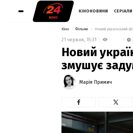
КІНОНОВИНИ
СЕРІАЛИ
Кіно
Фільми
 Новий український фі
21 червня,
15:31
Новий украї
змушує заду
Марія Примич