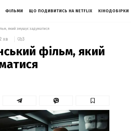
ФІЛЬМИ
ЩО ПОДИВИТИСЬ НА NETFLIX
КІНОДОБІРКИ
льм, який змушує задуматися 
3
2 хв
нський фільм, який
матися