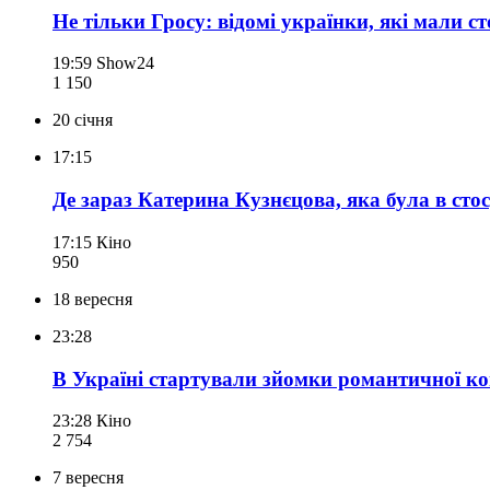
Не тільки Гросу: відомі українки, які мали с
19:59
Show24
1 150
20 січня
17:15
Де зараз Катерина Кузнєцова, яка була в сто
17:15
Кіно
950
18 вересня
23:28
В Україні стартували зйомки романтичної комед
23:28
Кіно
2 754
7 вересня