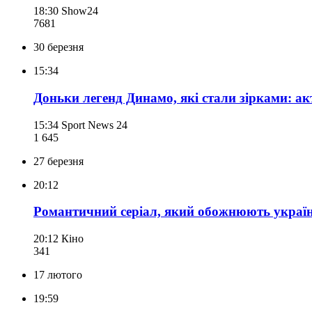
18:30
Show24
768
1
30 березня
15:34
Доньки легенд Динамо, які стали зірками: ак
15:34
Sport News 24
1 645
27 березня
20:12
Романтичний серіал, який обожнюють українц
20:12
Кіно
341
17 лютого
19:59