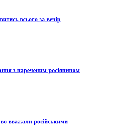
ивитись всього за вечір
ання з нареченим-росіянином
ово вважали російськими