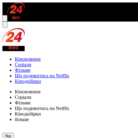
Кіноновини
Серіали
Фільми
Що подивитись на Netflix
Кінодобірки
Кіноновини
Серіали
Фільми
Що подивитись на Netflix
Кінодобірки
більше
Укр