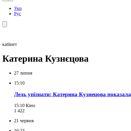
Укр
Рус
кабінет
Катерина Кузнєцова
27 липня
15:10
Ледь упізнати: Катерина Кузнецова показала
15:10
Кіно
1 422
21 червня
16:23