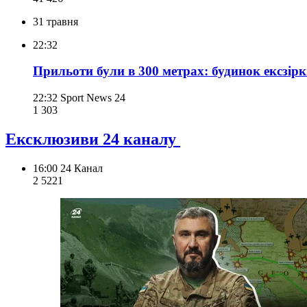
31 травня
22:32
Прильоти були в 300 метрах: будинок ексзір
22:32
Sport News 24
1 303
Ексклюзиви 24 каналу
16:00
24 Канал
2 522
1