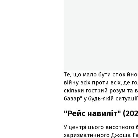
Те, що мало бути спокійн
війну всіх проти всіх, де 
скільки гострий розум та 
базар" у будь-якій ситуації
"Рейс навиліт" (202
У центрі цього висотного 
харизматичного Джоша Га