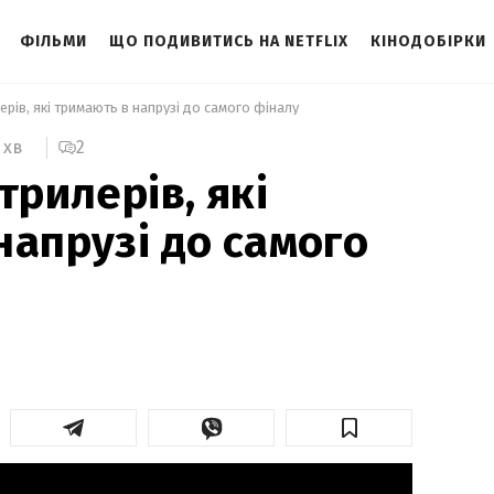
ФІЛЬМИ
ЩО ПОДИВИТИСЬ НА NETFLIX
КІНОДОБІРКИ
ерів, які тримають в напрузі до самого фіналу 
2
 хв
трилерів, які
напрузі до самого