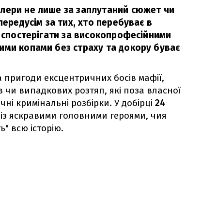
лери не лише за заплутаний сюжет чи
передусім за тих, хто перебуває в
а спостерігати за високопрофесійними
ими копами без страху та докору буває
а пригоди ексцентричних босів мафії,
 чи випадкових розтяп, які поза власної
чні кримінальні розбірки. У добірці
24
 із яскравими головними героями, чия
" всю історію.