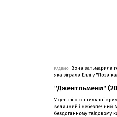
Вона затьмарила го
РАДИМО
яка зіграла Еллі у "Поза к
"Джентльмени" (20
У центрі цієї стильної крим
величний і небезпечний Мі
бездоганному твідовому ко