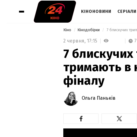
КІНОНОВИНИ
СЕРІАЛИ
Кіно
Кінодобірки
 7 блискучих трил
2 червня,
17:15
7
7 блискучих 
тримають в 
фіналу
Ольга Паньків