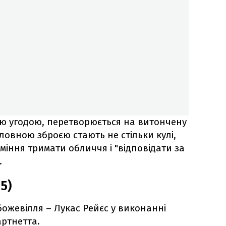
ою угодою, перетворюється на витончену
головною зброєю стають не стільки кулі,
вміння тримати обличчя і "відповідати за
.
5)
божевілля – Лукас Рейєс у виконанні
ртнетта.