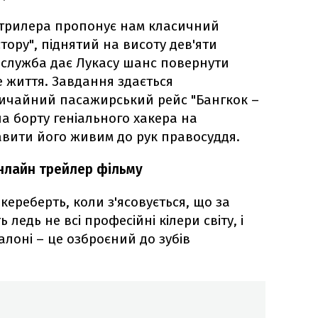
 трилера пропонує нам класичний
ору", піднятий на висоту дев'яти
цслужба дає Лукасу шанс повернути
 життя. Завдання здається
вичайний пасажирський рейс "Бангкок –
а борту геніального хакера на
авити його живим до рук правосуддя.
онлайн трейлер фільму
ереберть, коли з'ясовується, що за
едь не всі професійні кілери світу, і
лоні – це озброєний до зубів