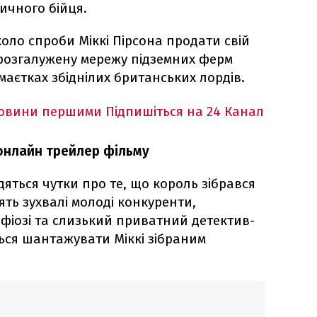
ичного бійця.
оло спроби Міккі Пірсона продати свій
розгалужену мережу підземних ферм
аєтках збіднілих британських лордів.
новини першими
Підпишіться на 24 Канал
 онлайн трейлер фільму
яться чутки про те, що король зібрався
ять зухвалі молоді конкуренти,
афіозі та слизький приватний детектив-
ься шантажувати Міккі зібраним