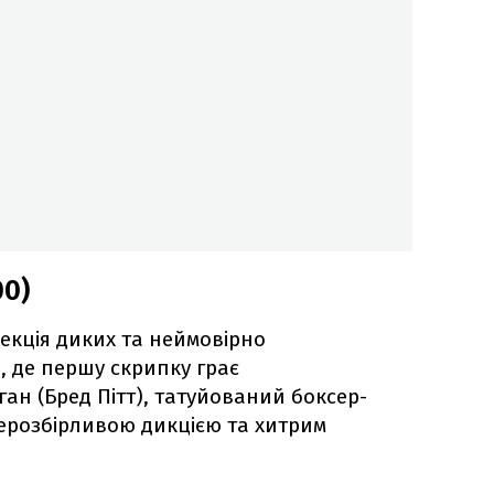
00)
екція диких та неймовірно
, де першу скрипку грає
ан (Бред Пітт), татуйований боксер-
ерозбірливою дикцією та хитрим