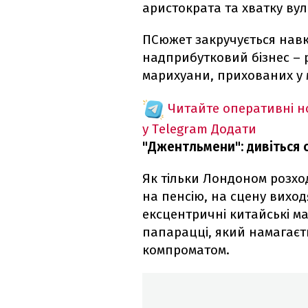
аристократа та хватку вул
ПСюжет закручується навк
надприбутковий бізнес – 
марихуани, прихованих у м
Читайте оперативні 
у Telegram
Додати
"Джентльмени": дивіться
Як тільки Лондоном розход
на пенсію, на сцену виход
ексцентричні китайські м
папарацці, який намагаєт
компроматом.