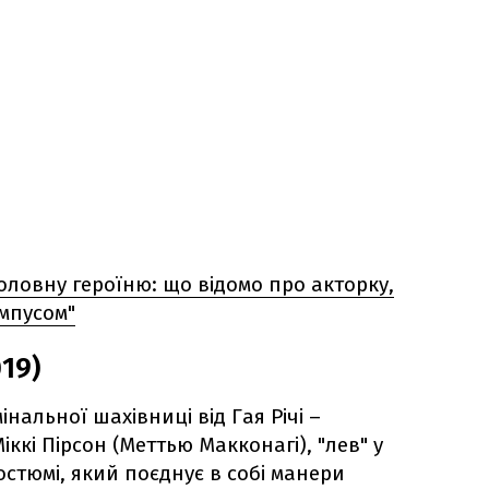
ловну героїню: що відомо про акторку,
ампусом"
19)
інальної шахівниці від Гая Річі –
ккі Пірсон (Меттью Макконагі), "лев" у
стюмі, який поєднує в собі манери