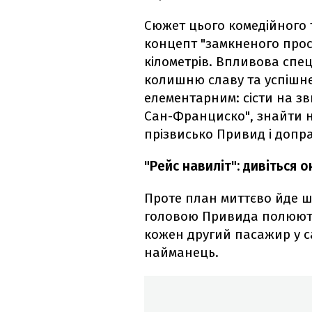
Сюжет цього комедійного
концепт "замкненого прост
кілометрів. Впливова спе
колишню славу та успішне
елементарним: сісти на з
Сан-Франциско", знайти н
прізвисько Привид і допр
"Рейс навиліт": дивіться 
Проте план миттєво йде шк
головою Привида полюють л
кожен другий пасажир у са
найманець.