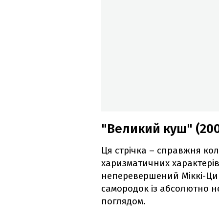
"Великий куш" (20
Ця стрічка – справжня кол
харизматичних характерів
неперевершений Міккі-Циг
самородок із абсолютно н
поглядом.