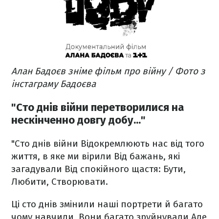
Алан Бадоєв зніме фільм про війну / Фото з
інстаграму Бадоєва
"Сто днів війни перетворилися на
нескінченно довгу добу..."
"Сто днів війни
Відокремлюють нас від того
життя, в яке ми вірили
Від бажань, які
загадували
Від спокійного щастя:
Бути,
Любити, Створювати.
Ці сто днів змінили наші портрети й багато
чому навчили,
Вони багато зруйнували
Але