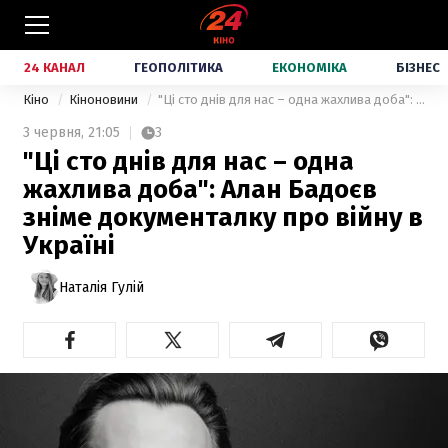
24 КАНАЛ
ГЕОПОЛІТИКА
ЕКОНОМІКА
БІЗНЕС
Кіно
Кіноновини
"Ці сто днів для нас – одна жахлива доба": Алан Бадоєв зніме документалку про війну в Україні
3 червня,
21:05
3
"Ці сто днів для нас – одна
жахлива доба": Алан Бадоєв
зніме документалку про війну в
Україні
Наталія Гулій