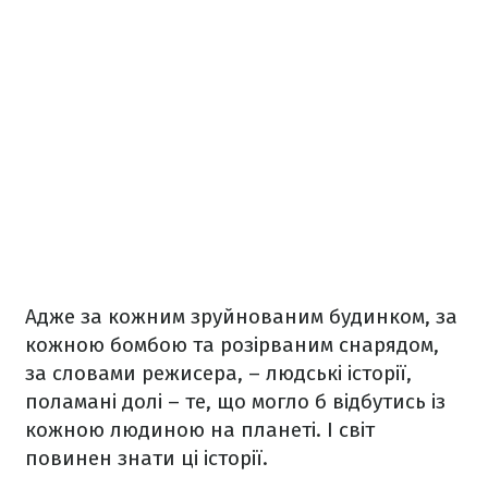
Адже за кожним зруйнованим будинком, за
кожною бомбою та розірваним снарядом,
за словами режисера, – людські історії,
поламані долі – те, що могло б відбутись із
кожною людиною на планеті. І світ
повинен знати ці історії.