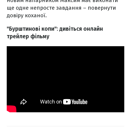
новим напарником Максим має виконати
ще одне непросте завдання – повернути
довіру коханої.
"Бурштинові копи": дивіться онлайн
трейлер фільму