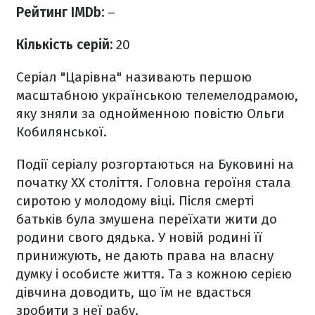
Рейтинг IMDb:
–
Кількість серій:
20
Серіал "Царівна" називають першою
масштабною українською телемелодрамою,
яку зняли за однойменною повістю Ольги
Кобилянської.
Події серіалу розгортаються на Буковині на
початку XX століття. Головна героїня стала
сиротою у молодому віці. Після смерті
батьків була змушена переїхати жити до
родини свого дядька. У новій родині її
принижують, не дають права на власну
думку і особисте життя. Та з кожною серією
дівчина доводить, що їм не вдасться
зробити з неї рабу.