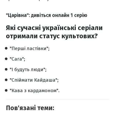
"Царівна": дивіться онлайн 1 серію
Які сучасні українські серіали
отримали статус культових?
"Перші ластівки";
"Сага";
"І будуть люди";
"Спіймати Кайдаша";
"Кава з кардамоном".
Пов'язані теми: