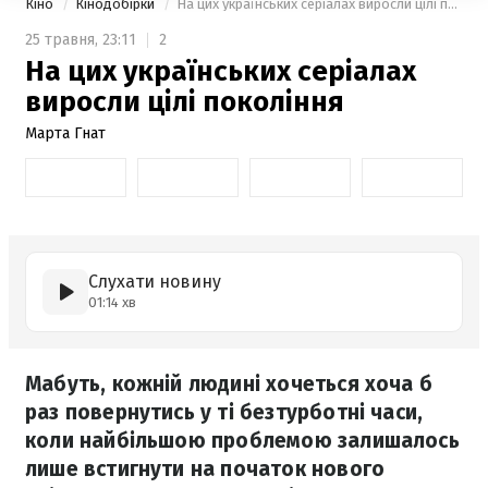
Кіно
Кінодобірки
На цих українських серіалах виросли цілі покоління
25 травня,
23:11
2
На цих українських серіалах
виросли цілі покоління
Марта Гнат
Слухати новину
01:14 хв
Мабуть, кожній людині хочеться хоча б
раз повернутись у ті безтурботні часи,
коли найбільшою проблемою залишалось
лише встигнути на початок нового