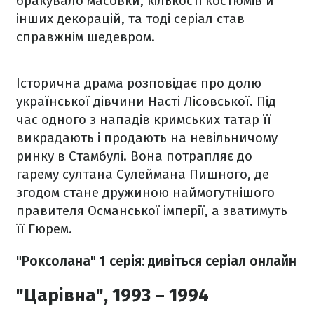
бракувало масовки, кількості костюмів й
інших декорацій, та тоді серіал став
справжнім шедевром.
Історична драма розповідає про долю
української дівчини Насті Лісовської. Під
час одного з нападів кримських татар її
викрадають і продають на невільничому
ринку в Стамбулі. Вона потрапляє до
гарему султана Сулеймана Пишного, де
згодом стане дружиною наймогутнішого
правителя Османської імперії, а зватимуть
її Гюрем.
"Роксолана" 1 серія: дивіться серіал онлайн
"Царівна", 1993 – 1994