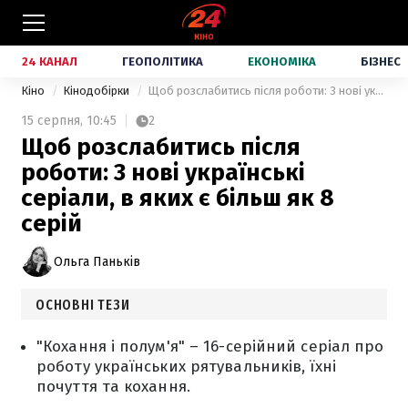
24 КАНАЛ
ГЕОПОЛІТИКА
ЕКОНОМІКА
БІЗНЕС
Кіно
Кінодобірки
Щоб розслабитись після роботи: 3 нові українські серіали, в яких є більш як 8 серій
15 серпня,
10:45
2
Щоб розслабитись після
роботи: 3 нові українські
серіали, в яких є більш як 8
серій
Ольга Паньків
ОСНОВНІ ТЕЗИ
"Кохання і полум'я" – 16-серійний серіал про
роботу українських рятувальників, їхні
почуття та кохання.