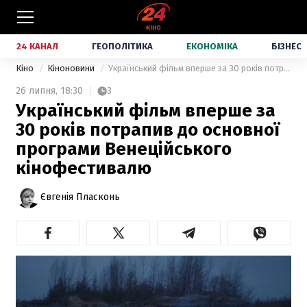
24 КАНАЛ
ГЕОПОЛІТИКА
ЕКОНОМІКА
БІЗНЕС
Кіно
Кіноновини
Український фільм вперше за 30 років потрапив до основної програми Венеційського кінофестивалю
26 липня,
18:30
3
Український фільм вперше за
30 років потрапив до основної
програми Венеційського
кінофестивалю
Євгенія Пласконь