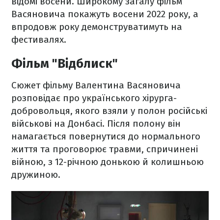
відомі восени. Широкому загалу фільм
Васяновича покажуть восени 2022 року, а
впродовж року демонструватимуть на
фестивалях.
Фільм "Відблиск"
Сюжет фільму Валентина Васяновича
розповідає про українського хірурга-
добровольця, якого взяли у полон російські
військові на Донбасі. Після полону він
намагається повернутися до нормального
життя та проговорює травми, спричинені
війною, з 12-річною донькою й колишньою
дружиною.