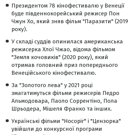
Президентом 78 кінофестивалю у Венеції
буде південнокорейський режисер Пон
Чжун Хо, який зняв фільм "Паразити" (2019
року).
У складі суддів опинилася американська
режисерка Хлої Чжао, відома фільмом
"Земля кочовиків" (2020 року), який
отримав головний приз попереднього
Венеційського кінофестивалю.
За "Золотого лева" у 2021 році
змагатимуться фільми режисерів Педро
Альмодовара, Паоло Соррентіно, Пола
Шрьодера, Мішеля Франко та інших.
Українські фільми "Носоріг" і "Цензорка"
увійшли до конкурсної програми