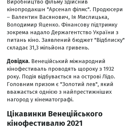
Виробництво фільму здійснив
кінопродакшн "Арсенал філмс". Продюсери
– Валентин Васянович, Ія Мислицька,
Володимир Яценко. Фінансову підтримку
зокрема надало Держагентство України з
питань кіно. Заявлений бюджет "Відблиску"
складає 31,3 мільйона гривень.
Довідка.
Венеційський міжнародний
кінофестиваль проводять щороку з 1932
року. Подія відбувається на острові Лідо.
Головним призом є "Золотий лев", який
вважається однією з найпрестижніших
нагород у кінематографі.
Цікавинки Венеційського
кінофестивалю 2021