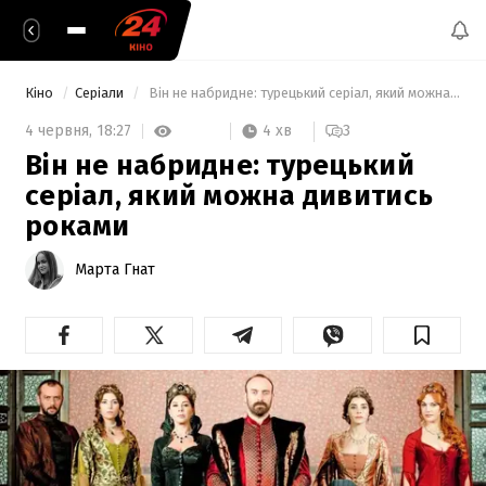
Кіно
Серіали
 Він не набридне: турецький серіал, який можна дивитись роками 
4 хв
4 червня,
18:27
3
Він не набридне: турецький
серіал, який можна дивитись
роками
Марта Гнат