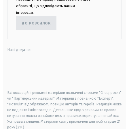
обрати ті, що відповідають вашим
інтересам.
ДО РОЗСИЛОК
Наші додатки:
android
apple
smart tv
samsung smart tv
Всі комерційні рекламні матеріали позначені словами "Спецпроєкт"
чи "Партнерський матеріал". Матеріали з позначкою "Експерт",
"Позиція" відображають позицію авторів та героїв. Редакція може
не поділяти їхніх поглядів. Детальніше щодо реклами та правил
цитування можна ознайомитись в правилах користування сайтом.
Усі права захищені.
Матеріали сайту призначені для осіб старше
21
року (21+)