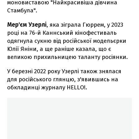
моновиставою "Найкрасивіша дівчина
Стамбула".
Мер'єм Узерлі
, яка зіграла Гюррем, у 2023
році на 76-й Каннський кінофестиваль
одягнула сукню від російської модельєрки
Юлії Яніни, а ще раніше казала, що є
великою прихильницею таланту росіянки.
У березні 2022 року Узерлі також знялася
для російського глянцю, з'явившись на
обкладинці журналу HELLO!.