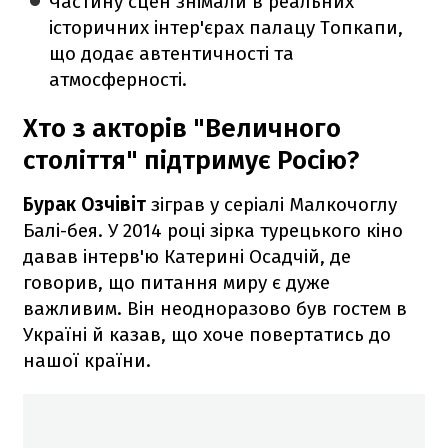
Частину сцен знімали в реальних
історичних інтер'єрах палацу Топкапи,
що додає автентичності та
атмосферності.
Хто з акторів "Величного
століття" підтримує Росію?
Бурак Озчівіт
зіграв у серіалі Малкочоглу
Балі-бея. У 2014 році зірка турецького кіно
давав інтерв'ю Катерині Осадчій, де
говорив, що питання миру є дуже
важливим. Він неодноразово був гостем в
Україні й казав, що хоче повертатись до
нашої країни.