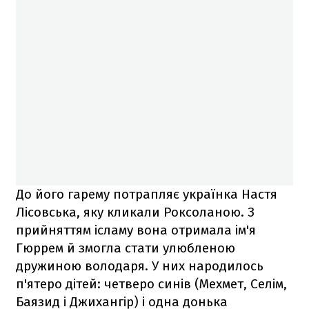
До його гарему потрапляє українка Настя
Лісовська, яку кликали Роксоланою. З
прийняттям ісламу вона отримала ім'я
Гюррем й змогла стати улюбленою
дружиною володаря. У них народилось
п'ятеро дітей: четверо синів (Мехмет, Селім,
Баязид і Джихангір) і одна донька