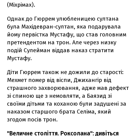
(Міхрімах).
Однак до Гюррем улюбленицею султана
була Махідевран-султан, яка подарувала
йому первістка Мустафу, що став головним
претендентом на трон. Але через низку
подій Сулейман віддав наказ стратити
Мустафу.
Діти Гюррем також не дожили до старості:
Мехмет помер від віспи, Джихангір від
страшного захворювання, адже мав дефект
зі спиною ще з немовляти, а Баязид зі
своїми дітьми та коханою були задушені за
наказом старшого брата Селіма, який
згодом посів трон.
"Величне століття. Роксолана": дивіться