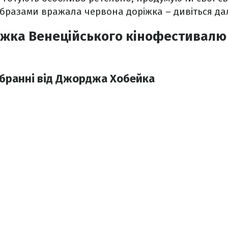
бразами вражала червона доріжка – дивіться дал
жка Венеційського кінофестивалю 2
 вбранні від Джорджа Хобейка