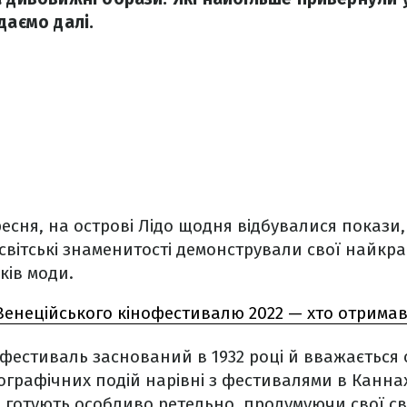
даємо далі.
ресня, на острові Лідо щодня відбувалися покази,
а світські знаменитості демонстрували свої найкр
ків моди.
енеційського кінофестивалю 2022 — хто отримав
фестиваль заснований в 1932 році й вважається
графічних подій нарівні з фестивалями в Каннах і
і готують особливо ретельно, продумуючи свої св