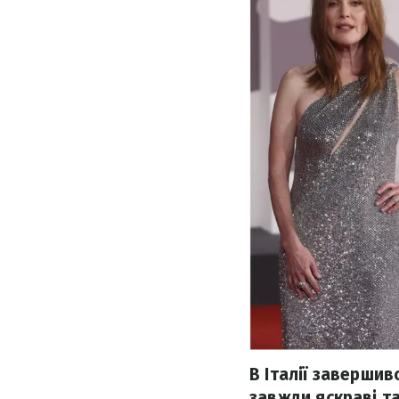
В Італії завершив
завжди яскраві т