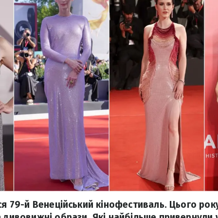
ся 79-й Венеційський кінофестиваль. Цього рок
а дивовижні образи. Які найбільше привернули 