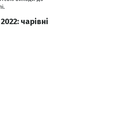
і.
022: чарівні