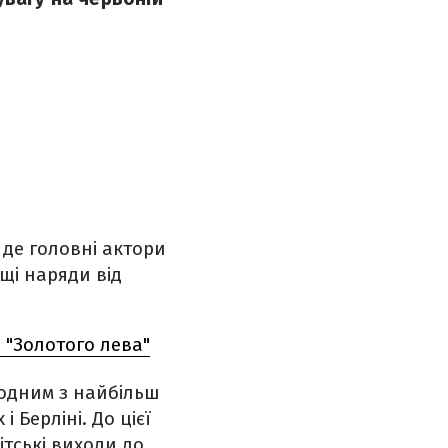
 де головні актори
ащі наряди від
 "Золотого лева"
 одним з найбільш
 Берліні. До цієї
ітські виходи до