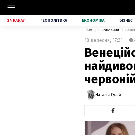
24 КАНАЛ
ГЕОПОЛІТИКА
ЕКОНОМІКА
БІЗНЕС
Кіно
Кіноновини
Венец
10 вересня,
17:31
Венеційс
найдивов
червоній
Наталія Гулій