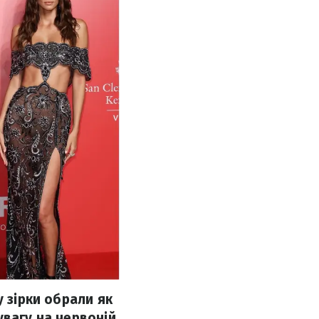
у зірки обрали як
увагу на червоній