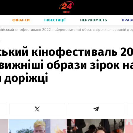
ФІНАНСИ
ІНВЕСТИЦІЇ
НЕРУХОМІСТЬ
ПРАВ
ійський кінофестиваль 2022: найдивовижніші образи зірок на червоній дор
2
ький кінофестиваль 20
ижніші образи зірок н
 доріжці