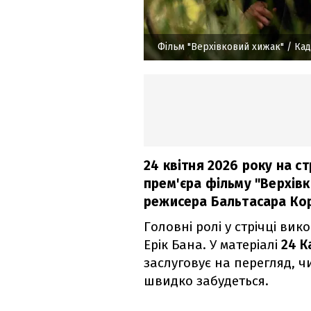
Фільм "Верхівковий хижак"
/ Кад
24 квітня 2026 року на с
прем'єра фільму "Верхів
режисера Бальтасара Ко
Головні ролі у стрічці ви
Ерік Бана. У матеріалі
24 К
заслуговує на перегляд, ч
швидко забудеться.