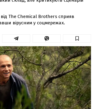
ький склад, але критикують сценарій
 від The Chemical Brothers сприяв
тавши вірусним у соцмережах.