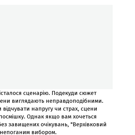
дісталося сценарію. Подекуди сюжет
 сцени виглядають неправдоподібними.
и відчувати напругу чи страх, сцени
осмішку. Однак якщо вам хочеться
без завищених очікувань, "Верхівковий
 непоганим вибором.