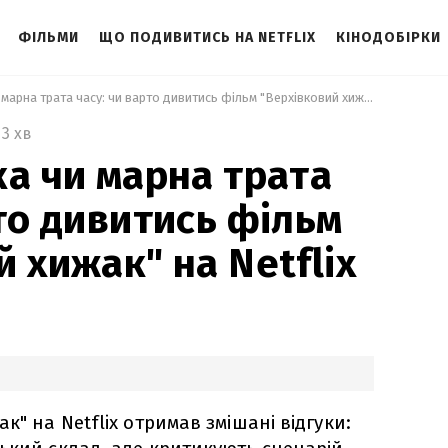
ФІЛЬМИ
ЩО ПОДИВИТИСЬ НА NETFLIX
КІНОДОБІРКИ
 Гідна новинка чи марна трата часу: чи варто дивитись фільм "Верхівковий хижак" на Netflix 
3 хв
ка чи марна трата
рто дивитись фільм
 хижак" на Netflix
к" на Netflix отримав змішані відгуки: