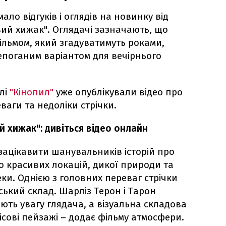
ало відгуків і оглядів на новинку від
вий хижак". Оглядачі зазначають, що
ільмом, який згадуватимуть роками,
епоганим варіантом для вечірнього
лі
"Кінопил"
уже опублікували відео про
ваги та недоліки стрічки.
й хижак": дивіться відео онлайн
зацікавити шанувальників історій про
о красивих локацій, дикої природи та
еки. Однією з головних переваг стрічки
ький склад. Шарліз Терон і Тарон
ть увагу глядача, а візуальна складова
лісові пейзажі – додає фільму атмосфери.