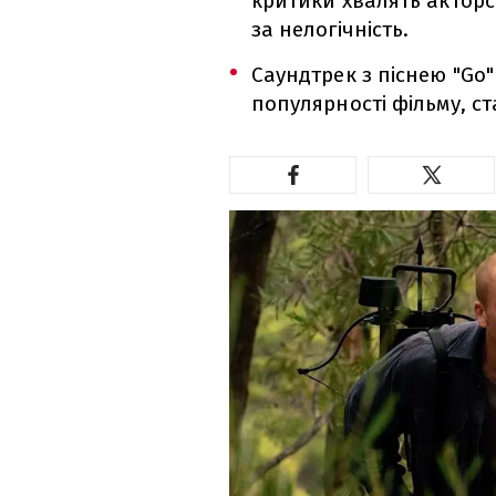
критики хвалять акторс
за нелогічність.
Саундтрек з піснею "Go"
популярності фільму, с