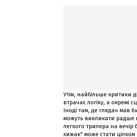
Утім, найбільше критики 
втрачає логіку, а окремі
Іноді там, де глядач мав б
можуть викликати радше п
легкого трилера на вечір 
хижак" може стати цілком