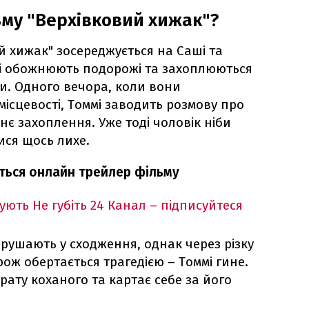
му "Верхівковий хижак"?
й хижак" зосереджується на Саші та
які обожнюють подорожі та захоплюються
. Одного вечора, коли вони
місцевості, Томмі заводить розмову про
хнє захоплення. Уже тоді чоловік ніби
ися щось лихе.
іться онлайн трейлер фільму
кують
Не губіть 24 Канал – підписуйтеся
рушають у сходження, однак через різку
ож обертається трагедією – Томмі гине.
ату коханого та картає себе за його