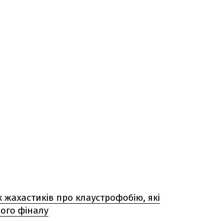
жахастиків про клаустрофобію, які
мого фіналу