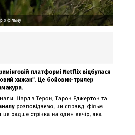
р з фільму
тримінговій платформі Netflix відбулася
ковий хижак". Це бойовик-трилер
рмакура.
конали Шарліз Терон, Тарон Еджертон та
аналу
розповідаємо, чи справді фільм
и це радше стрічка на один вечір, яка