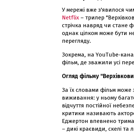
У мережі вже з'явилося чим
Netflix
– трилер "Верхівко
стрічка навряд чи стане ф
однак цілком може бути н
перегляду.
Зокрема, на YouTube-кана
фільм, де зважили усі пере
Огляд фільму "Верхівкови
За їх словами фільм може 
виживання: у ньому багат
відчуття постійної небезп
критики називають акторс
Еджертон впевнено тримаю
– дикі краєвиди, скелі та 