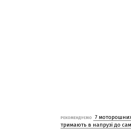
7 моторошних 
РЕКОМЕНДУЄМО
тримають в напрузі до са