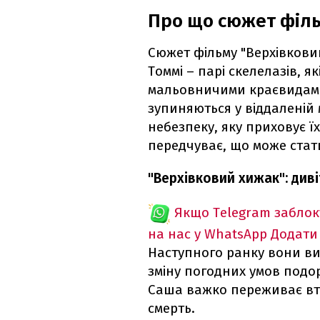
Про що сюжет філь
Сюжет фільму "Верхівкови
Томмі – парі скелелазів, 
мальовничими краєвидами
зупиняються у віддаленій 
небезпеку, яку приховує ї
передчуває, що може стат
"Верхівковий хижак": див
Якщо Telegram забло
на нас у WhatsApp
Додати
Наступного ранку вони ви
зміну погодних умов подор
Саша важко переживає втр
смерть.