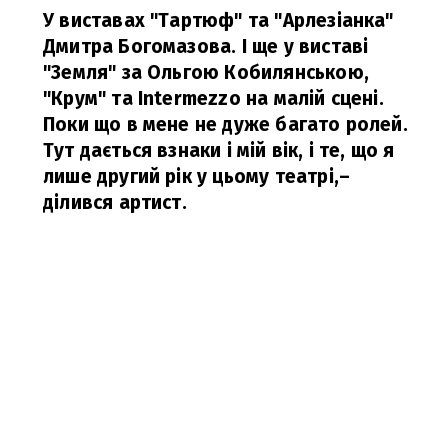
У виставах "Тартюф" та "Арлезіанка"
Дмитра Богомазова. І ще у виставі
"Земля" за Ольгою Кобилянською,
"Крум" та Intermezzo на малій сцені.
Поки що в мене не дуже багато ролей.
Тут дається взнаки і мій вік, і те, що я
лише другий рік у цьому театрі,
–
ділився артист.