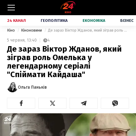
24 КАНАЛ
ГЕОПОЛІТИКА
ЕКОНОМІКА
БІЗНЕС
Кіно
Кіноновини
Де зараз Віктор Жданов, який зіграв роль Омелька у легендарному серіалі "Спіймати Кайдаша"
5 червня,
13:40
4
Де зараз Віктор Жданов, який
зіграв роль Омелька у
легендарному серіалі
"Спіймати Кайдаша"
Ольга Паньків