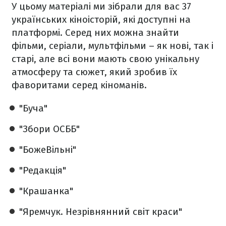
У цьому матеріалі ми зібрали для вас 37
українських кіноісторій, які доступні на
платформі. Серед них можна знайти
фільми, серіали, мультфільми – як нові, так і
старі, але всі вони мають свою унікальну
атмосферу та сюжет, який зробив їх
фаворитами серед кіноманів.
"Буча"
"Збори ОСББ"
"БожеВільні"
"Редакція"
"Крашанка"
"Яремчук. Незрівнянний світ краси"