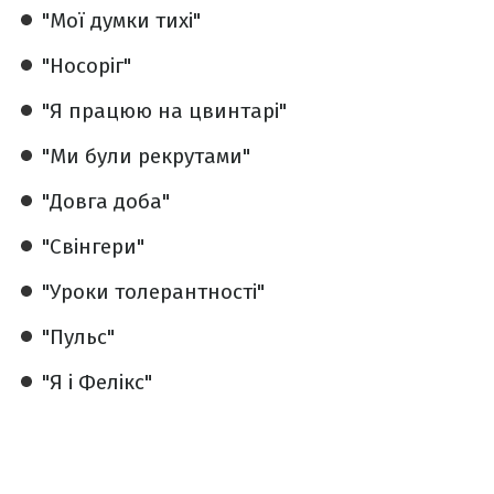
"Мої думки тихі"
"Носоріг"
"Я працюю на цвинтарі"
"Ми були рекрутами"
"Довга доба"
"Свінгери"
"Уроки толерантності"
"Пульс"
"Я і Фелікс"