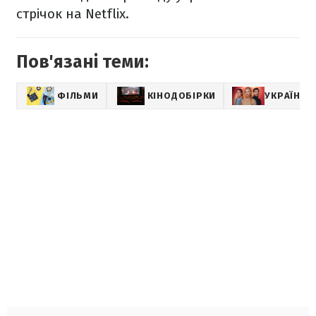
стрічок на Netflix.
Пов'язані теми:
ФІЛЬМИ
КІНОДОБІРКИ
УКРАЇНСЬ