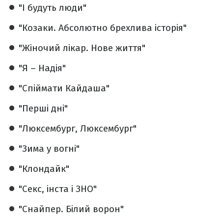
"І будуть люди"
"Козаки. Абсолютно брехлива історія"
"Жіночий лікар. Нове життя"
"Я – Надія"
"Спіймати Кайдаша"
"Перші дні"
"Люксембург, Люксембург"
"Зима у вогні"
"Клондайк"
"Секс, інста і ЗНО"
"Снайпер. Білий ворон"