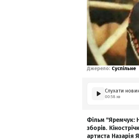
Джерело:
Суспільне
Слухати нови
00:58 хв
Фільм "Яремчук: 
зборів. Кінострі
артиста Назарія 