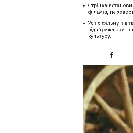
Стрічка встанови
фільмів, перевер
Успіх фільму підт
відображаючи гли
культуру.