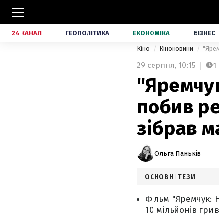
24 КАНАЛ
ГЕОПОЛІТИКА
ЕКОНОМІКА
БІЗНЕС
Кіно
Кіноновини
"Ярем
29 серпня,
10:15
1
"Яремчук
побив ре
зібрав м
Ольга Паньків
ОСНОВНІ ТЕЗИ
Фільм "Яремчук: 
10 мільйонів грив