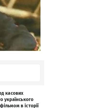
рд касових
го українського
ільмом в історії