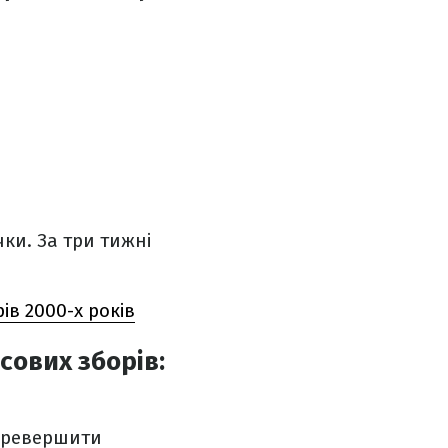
чки. За три тижні
ів 2000-х років
сових зборів:
перевершити