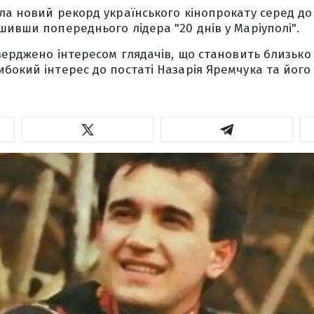
ла новий рекорд українського кінопрокату серед д
шивши попереднього лідера "20 днів у Маріуполі".
верджено інтересом глядачів, що становить близько 6
бокий інтерес до постаті Назарія Яремчука та його 