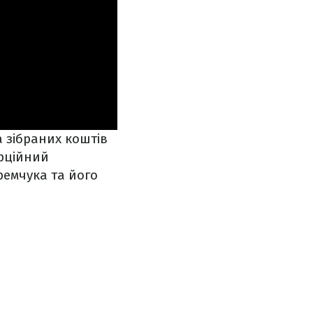
а зібраних коштів
ерційний
ремчука та його