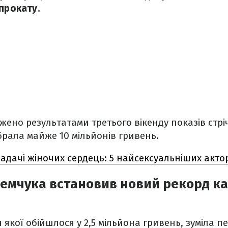
прокату.
джено результатами третього вікенду показів стрі
ібрала майже 10 мільйонів гривень.
дачі жіночих сердець: 5 найсексуальніших актор
емчука встановив новий рекорд ка
я якої обійшлося у 2,5 мільйона гривень, зуміла 