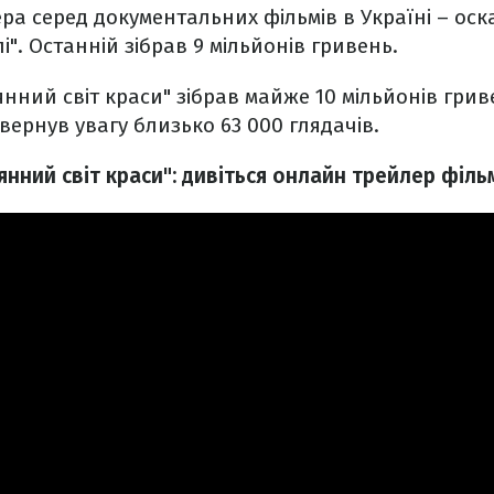
ра серед документальних фільмів в Україні – ос
лі". Останній зібрав 9 мільйонів гривень.
янний світ краси" зібрав майже 10 мільйонів грив
вернув увагу близько 63 000 глядачів.
янний світ краси": дивіться онлайн трейлер філь