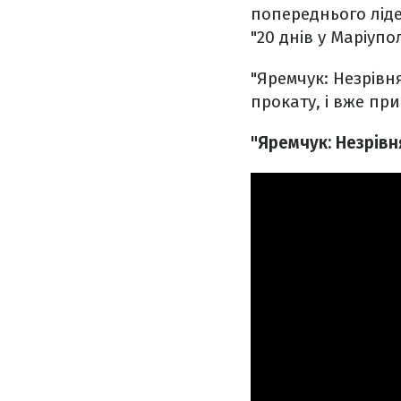
попереднього ліде
"20 днів у Маріупо
"Яремчук: Незрівн
прокату, і вже при
"Яремчук: Незрівн