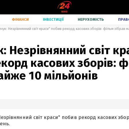
ФІНАНСИ
ІНВЕСТИЦІЇ
НЕРУХОМІСТЬ
ПРАВ
чук: Незрівнянний світ краси" побив рекорд касових зборів: фільм зібрав м
: Незрівнянний світ кр
корд касових зборів: ф
айже 10 мільйонів
Незрівнянний світ краси" побив рекорд касових збо
ень.