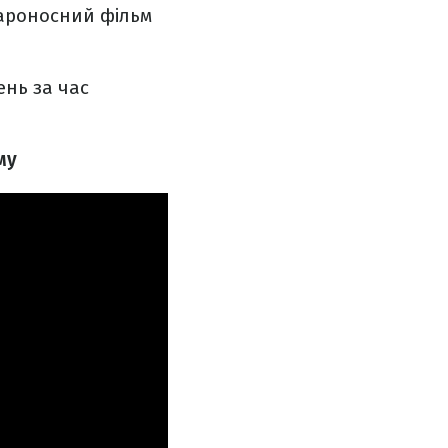
кароносний фільм
ень за час
му