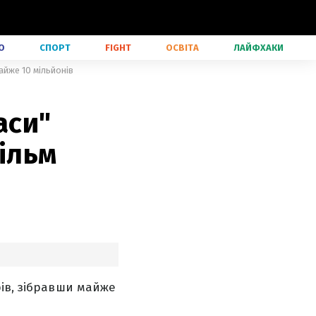
О
СПОРТ
FIGHT
ОСВІТА
ЛАЙФХАКИ
айже 10 мільйонів
аси"
ільм
рів, зібравши майже