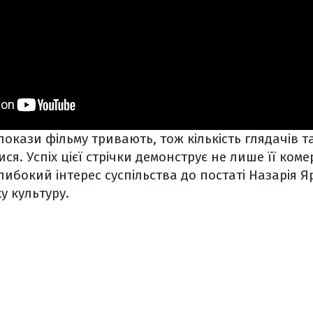
покази фільму тривають, тож кількість глядачів т
ся. Успіх цієї стрічки демонструє не лише її ком
либокий інтерес суспільства до постаті Назарія Я
у культуру.