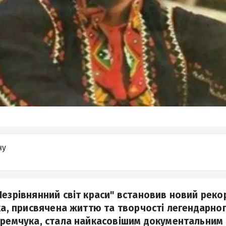
ну
Незрівнянний світ краси" встановив новий реко
чка, присвячена життю та творчості легендарно
Яремчука, стала найкасовішим документальним ф