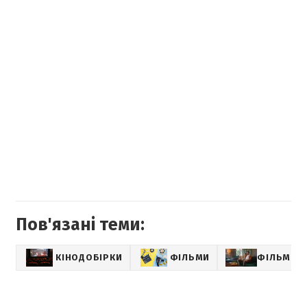
Пов'язані теми:
КІНОДОБІРКИ
ФІЛЬМИ
ФІЛЬМИ Н