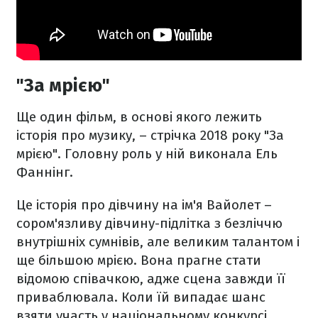
"За мрією"
Ще один фільм, в основі якого лежить
історія про музику, – стрічка 2018 року "За
мрією". Головну роль у ній виконала Ель
Фаннінг.
Це історія про дівчину на ім'я Вайолет –
сором'язливу дівчину-підлітка з безліччю
внутрішніх сумнівів, але великим талантом і
ще більшою мрією. Вона прагне стати
відомою співачкою, адже сцена завжди її
приваблювала. Коли їй випадає шанс
взяти участь у національному конкурсі,