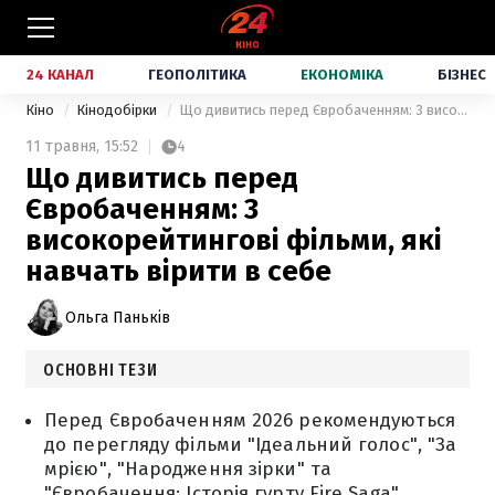
24 КАНАЛ
ГЕОПОЛІТИКА
ЕКОНОМІКА
БІЗНЕС
Кіно
Кінодобірки
Що дивитись перед Євробаченням: 3 високорейтингові фільми, які навчать вірити в себе
11 травня,
15:52
4
Що дивитись перед
Євробаченням: 3
високорейтингові фільми, які
навчать вірити в себе
Ольга Паньків
ОСНОВНІ ТЕЗИ
Перед Євробаченням 2026 рекомендуються
до перегляду фільми "Ідеальний голос", "За
мрією", "Народження зірки" та
"Євробачення: Історія гурту Fire Saga".