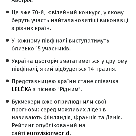
Це вже 70-й, ювілейний конкурс, у якому
беруть участь найталановитіші виконавці
з різних країн.
У кожному півфіналі виступатимуть
близько 15 учасників.
Україна цьогоріч змагатиметься у другому
півфіналі, який відбудеться 14 травня.
Представницею країни стане співачка
LELÉKA
з піснею "Рідним".
Букмекери вже
оприлюднили
свої
прогнози: серед можливих лідерів
називають Фінляндія, Франція та Данія.
Рейтинг опублікований на
сайті
eurovisionworld
.