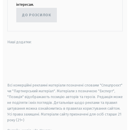
інтересам.
ДО РОЗСИЛОК
Наші додатки:
android
apple
smart tv
samsung smart tv
Всі комерційні рекламні матеріали позначені словами "Спецпроєкт"
чи "Партнерський матеріал". Матеріали з позначкою "Експерт",
"Позиція" відображають позицію авторів та героїв. Редакція може
не поділяти їхніх поглядів. Детальніше щодо реклами та правил
цитування можна ознайомитись в правилах користування сайтом.
Усі права захищені.
Матеріали сайту призначені для осіб старше
21
року (21+)