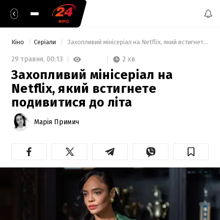
Кіно
Серіали
 Захопливий мінісеріал на Netflix, який встигнете подивитися до літа 
2 хв
29 травня,
00:13
Захопливий мінісеріал на
Netflix, який встигнете
подивитися до літа
Марія Примич