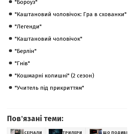
"Бороуз"
"Каштановий чоловічок: Гра в схованки"
"Легенди"
"Каштановий чоловічок"
"Берлін"
"Гнів"
"Кошмарні колишні" (2 сезон)
"Учитель під прикриттям"
Повʼязані теми:
СЕРІАЛИ
ТРИЛЕРИ
ЩО ПОДИВИТИС