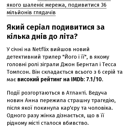
якого шаленіє мережа, подивитися 36
мільйонів глядачів
Який серіал подивитися за
кілька днів до літа?
У січні на Netflix вийшов новий
детективний трилер "Його і її", в якому
головні ролі зіграли Джон Бернтал і Тесса
Томпсон. Він складається всього з 6 серій та
має
високий рейтинг на IMDb: 7.1/10
.
Події розгортаються в Атланті. Ведуча
новин Анна пережила страшну трагедію,
після якої покинула кар'єру та чоловіка.
Одного разу жінка дізнається, що в її
рідному місті сталося вбивство.