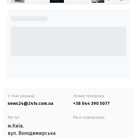
E-mail редакції
Номер телефону:
news24@24tv.com.ua
+38 044 390 5077
Ми тут:
Ми в соцмережах:
м.Київ
,
вул. Володимирська