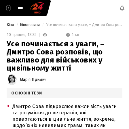
Кіно
Кіноновини
 Усе починається з уваги, – Дмитро Сова розповів, що важливо для військових у цивільному житті 
4 хв
10 травня,
18:35
Усе починається з уваги, –
Дмитро Сова розповів, що
важливо для військових у
цивільному житті
Марія Примич
ОСНОВНІ ТЕЗИ
Дмитро Сова підкреслює важливість уваги
та розуміння до ветеранів, які
повертаються в цивільне життя, зокрема,
щодо їхніх невидимих травм, таких як