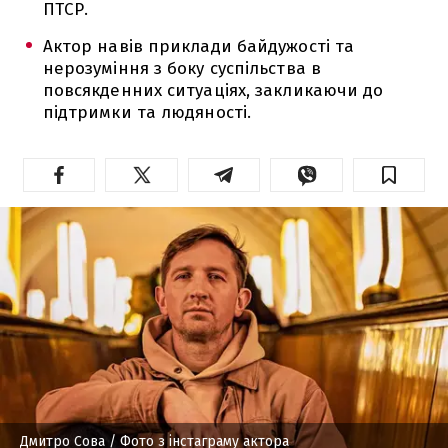
ПТСР.
Актор навів приклади байдужості та
нерозуміння з боку суспільства в
повсякденних ситуаціях, закликаючи до
підтримки та людяності.
Дмитро Сова
/ Фото з інстаграму актора