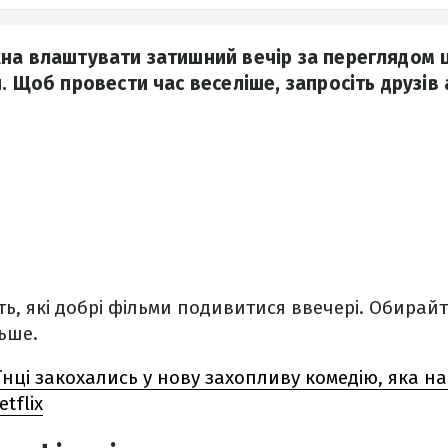
на влаштувати затишний вечір за переглядом 
. Щоб провести час веселіше, запросіть друзів 
ть, які добрі фільми подивитися ввечері. Обирайт
ьше.
їнці закохались у нову захопливу комедію, яка н
tflix