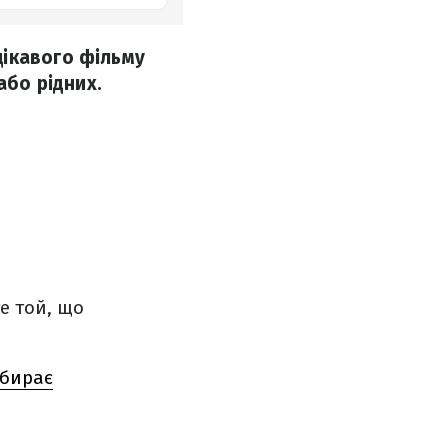
цікавого фільму
або рідних.
е той, що
абирає