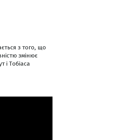
ється з того, що
вністю змінює
т і Тобіаса