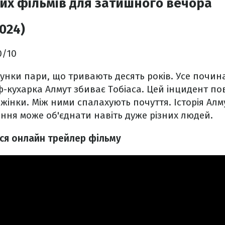
их фільмів для затишного вечора
024)
.0/10
сунки пари, що тривають десять років. Усе почина
кухарка Алмут збиває Тобіаса. Цей інцидент по
жінки. Між ними спалахують почуття. Історія Алму
ння може об'єднати навіть дуже різних людей.
ься онлайн трейлер фільму