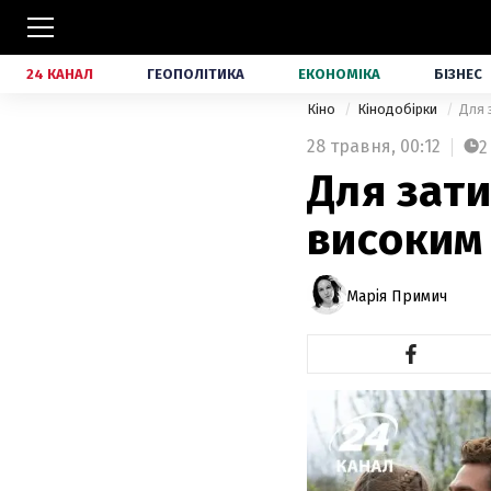
24 КАНАЛ
ГЕОПОЛІТИКА
ЕКОНОМІКА
БІЗНЕС
Кіно
Кінодобірки
Для 
28 травня,
00:12
2
Для зати
високим
Марія Примич