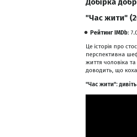
Добірка добр
"Час жити" (2
Рейтинг IMDb
: 7
Це історія про сто
перспективна шеф-
життя чоловіка та 
доводить, що коха
"Час жити": дивіт