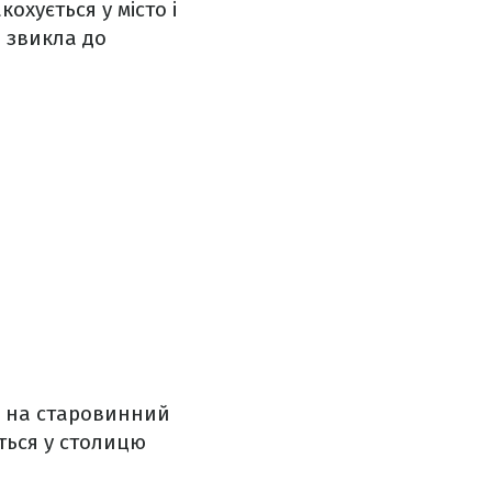
охується у місто і
е звикла до
є на старовинний
ться у столицю