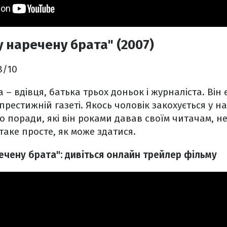
у наречену брата" (2007)
.8/10
а – вдівця, батька трьох доньок і журналіста. Ві
престижній газеті. Якось чоловік закохується у н
о поради, які він роками давав своїм читачам, не
таке просте, як може здатися.
ечену брата": дивіться онлайн трейлер фільму