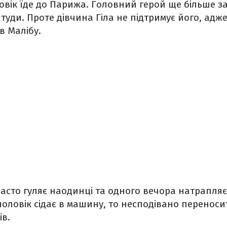
овік їде до Парижа. Головний герой ще більше зак
 туди. Проте дівчина Гіла не підтримує його, адж
в Малібу.
часто гуляє наодинці та одного вечора натрапля
чоловік сідає в машину, то несподівано переноси
ів.