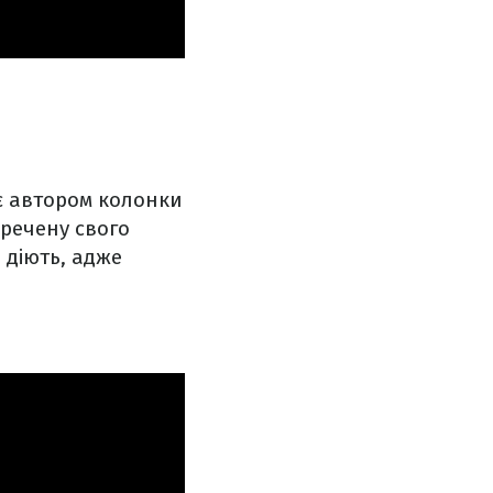
н є автором колонки
аречену свого
 діють, адже