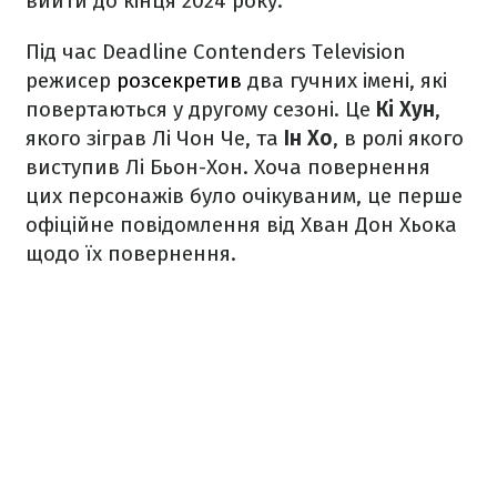
вийти до кінця 2024 року.
Під час Deadline Contenders Television
режисер
розсекретив
два гучних імені, які
повертаються у другому сезоні. Це
Кі Хун
,
якого зіграв Лі Чон Че,
та
Ін Хо
, в ролі якого
виступив Лі Бьон-Хон. Хоча повернення
цих персонажів було очікуваним, це перше
офіційне повідомлення від Хван Дон Хьока
щодо їх повернення.