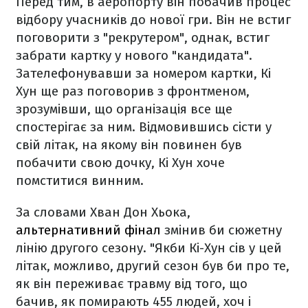
Перед тим, в аеропорту він побачив процес
відбору учасників до нової гри. Він не встиг
поговорити з "рекрутером", однак, встиг
забрати картку у нового "кандидата".
Зателефонувавши за номером картки, Кі
Хун ще раз поговорив з фронтменом,
зрозумівши, що організація все ще
спостерігає за ним. Відмовившись сісти у
свій літак, на якому він повинен був
побачити свою дочку, Кі Хун хоче
помститися винним.
За словами Хван Дон Хьока,
альтернативний фінал
змінив би сюжетну
лінію другого сезону. "Якби Кі-Хун сів у цей
літак, можливо, другий сезон був би про те,
як він переживає травму від того, що
бачив, як помирають 455 людей, хоч і