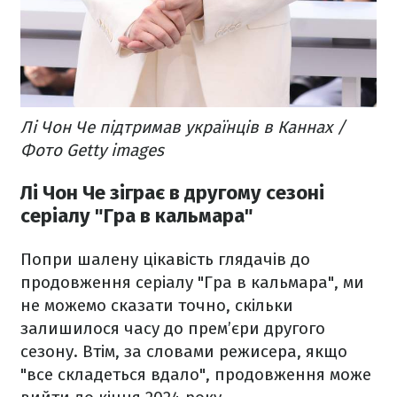
Лі Чон Че підтримав українців в Каннах /
Фото Getty images
Лі Чон Че зіграє в другому сезоні
серіалу "Гра в кальмара"
Попри шалену цікавість глядачів до
продовження серіалу "Гра в кальмара", ми
не можемо сказати точно, скільки
залишилося часу до прем’єри другого
сезону. Втім, за словами режисера, якщо
"все складеться вдало", продовження може