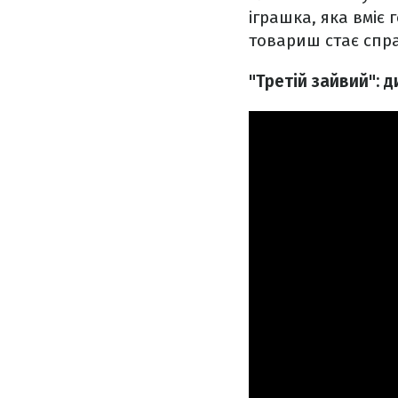
іграшка, яка вміє
товариш стає спр
"Третій зайвий": 