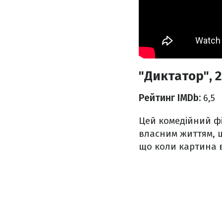
"Диктатор", 
Рейтинг IMDb:
6,5
Цей комедійний фі
власним життям, щ
що коли картина в