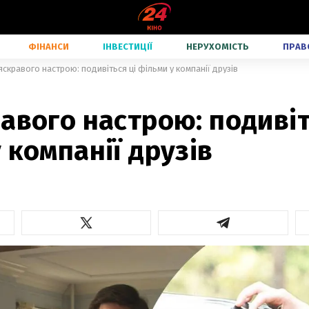
ФІНАНСИ
ІНВЕСТИЦІЇ
НЕРУХОМІСТЬ
ПРАВ
яскравого настрою: подивіться ці фільми у компанії друзів
авого настрою: подивіт
 компанії друзів