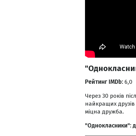
"Однокласник
Рейтинг IMDb:
6,0
Через 30 років піс
найкращих друзів д
міцна дружба.
"Однокласники": 