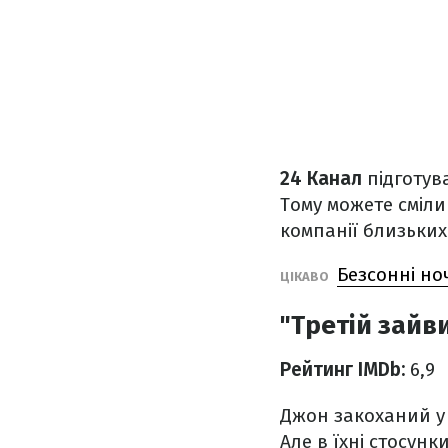
24 Канал
підготув
Тому можете сміли
компанії близьких
Безсонні ноч
ЦІКАВО
"Третій зайви
Рейтинг IMDb:
6,9
Джон закоханий у 
Але в їхні стосунк