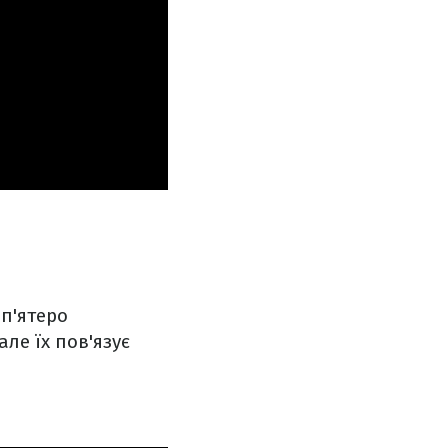
 п'ятеро
ле їх пов'язує