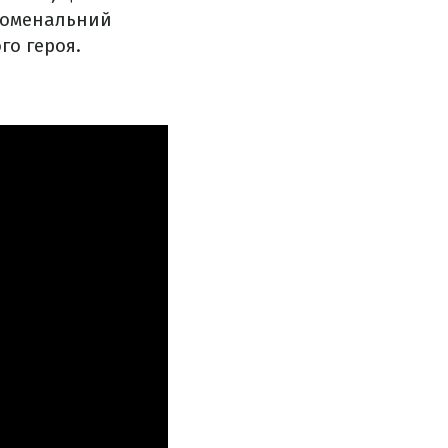
еноменальний
го героя.