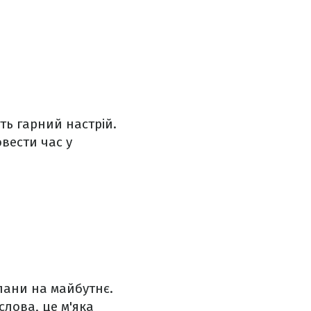
ть гарний настрій.
вести час у
лани на майбутнє.
слова, це м'яка