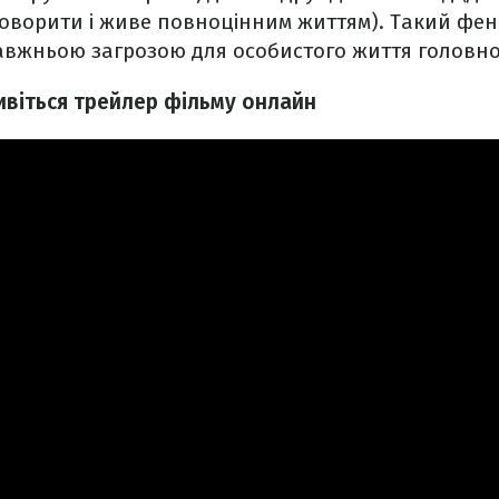
 говорити і живе повноцінним життям). Такий ф
авжньою загрозою для особистого життя головно
дивіться трейлер фільму онлайн