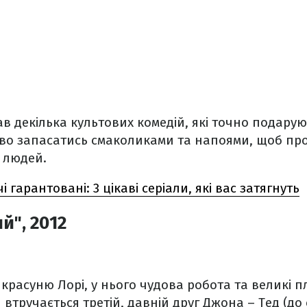
ав декілька культових комедій, які точно подарую
во запасатись смаколиками та напоями, щоб про
 людей.
і гарантовані: 3 цікаві серіали, які вас затягнуть
й", 2012
красуню Лорі, у нього чудова робота та великі п
и втручається третій, давній друг Джона – Тед (до 